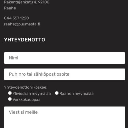
Rakentajankatu 4, 92100
Raahe
044 357 1220
raahe@puumesta.fi
YHTEYDENOTTO
Yhteydenottoni koskee:
Ylivieskan myymälää
Raahen myymälää
Verkkokauppaa