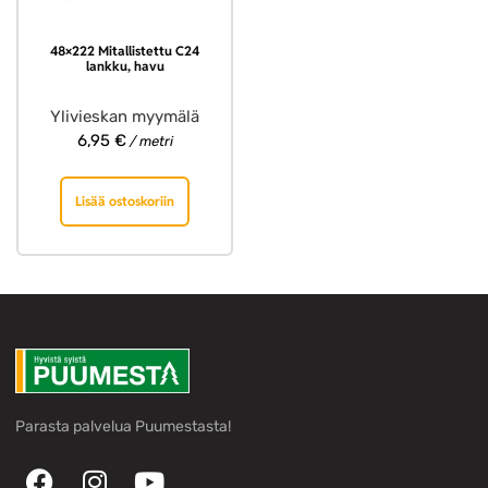
48×222 Mitallistettu C24
lankku, havu
Ylivieskan myymälä
6,95
€
/ metri
Lisää ostoskoriin
Parasta palvelua Puumestasta!