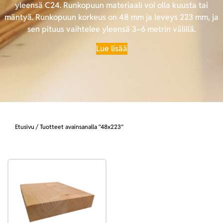
yleensä C24. Runkopuun materiaali voi olla kuusta tai
mäntyä. Runkopuun korkeus on 48 mm ja leveys 223 mm, ja
sen pituus vaihtelee yleensä 3–6 metrin välillä.
Lue lisää
Etusivu
/ Tuotteet avainsanalla “48x223”