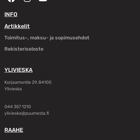
INFO
Artikkelit
Toimitus-, maksu- ja sopimusehdot
Rekisteriseloste
YLIVIESKA
Korjaamontie 29, 84100
Ylivieska
044 357 1210
ylivieska@puumesta.fi
RAAHE