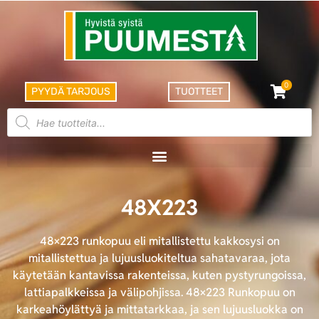
0
PYYDÄ TARJOUS
TUOTTEET
48X223
48×223 runkopuu eli mitallistettu kakkosysi on
mitallistettua ja lujuusluokiteltua sahatavaraa, jota
käytetään kantavissa rakenteissa, kuten pystyrungoissa,
lattiapalkkeissa ja välipohjissa. 48×223 Runkopuu on
karkeahöylättyä ja mittatarkkaa, ja sen lujuusluokka on