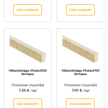
Lisää ostoskoriin
Lisää ostoskoriin
Väliseinätolppa 39x66x2550
Väliseinätolppa 39x66x2700
Kertopuu
Kertopuu
Ylivieskan myymälä
Ylivieskan myymälä
7,35
€
7,90
€
/ kpl
/ kpl
Lisää ostoskoriin
Lisää ostoskoriin