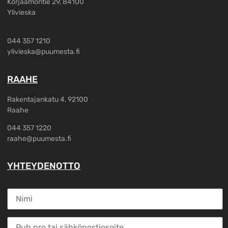
Korjaamontie 29, 84100
Ylivieska
044 357 1210
ylivieska@puumesta.fi
RAAHE
Rakentajankatu 4, 92100
Raahe
044 357 1220
raahe@puumesta.fi
YHTEYDENOTTO