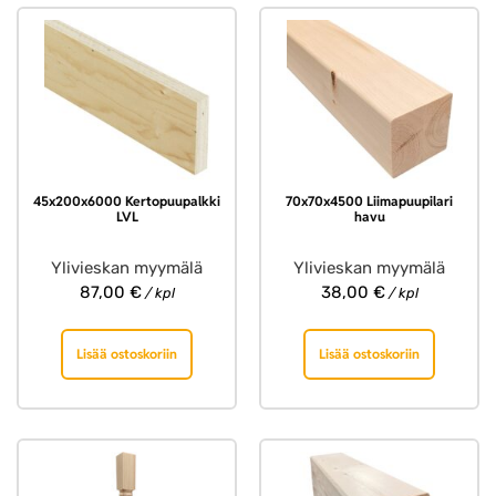
45x200x6000 Kertopuupalkki
70x70x4500 Liimapuupilari
LVL
havu
Ylivieskan myymälä
Ylivieskan myymälä
87,00
€
38,00
€
/ kpl
/ kpl
Lisää ostoskoriin
Lisää ostoskoriin