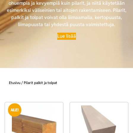
ohuempia ja kevyempiä kuin pilarit, ja niitä käytetään
esimerkiksi väliseinien tai aitojen rakentamiseen. Pilarit,
palkit ja tolpat voivat olla liimaamalla, kertopuusta,
liimapuusta tai yhdestä puusta valmistettuja.
Lue lisää
Etusivu
/ Pilarit palkit ja tolpat
ALE!