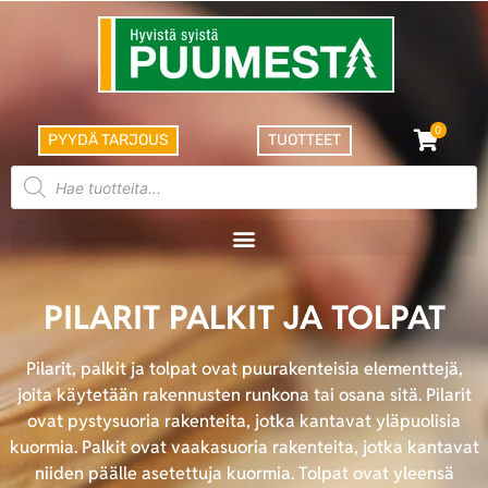
0
PYYDÄ TARJOUS
TUOTTEET
PILARIT PALKIT JA TOLPAT
Pilarit, palkit ja tolpat ovat puurakenteisia elementtejä,
joita käytetään rakennusten runkona tai osana sitä. Pilarit
ovat pystysuoria rakenteita, jotka kantavat yläpuolisia
kuormia. Palkit ovat vaakasuoria rakenteita, jotka kantavat
niiden päälle asetettuja kuormia. Tolpat ovat yleensä