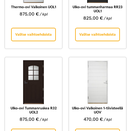
Thermo-ovi Valkoinen UOL1
Ulko-ovi tummanharmaa RR23
UOL1
875,00
€
/ kpl
825,00
€
/ kpl
Valitse vaihtoehdoista
Valitse vaihtoehdoista
Ulko-ovi Tummanruskea R32
Ulko-ovi Valkoinen 1-tiivisteellä
UOL2
UOV
875,00
€
470,00
€
/ kpl
/ kpl