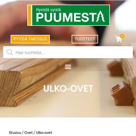
0
PYYDÄ TARJOUS
TUOTTEET
ULKO-OVET
Etusivu
/
Ovet
/ Ulko-ovet