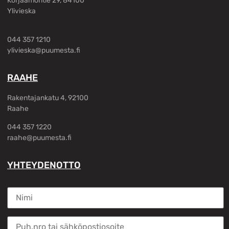
Korjaamontie 29, 84100
Ylivieska
044 357 1210
ylivieska@puumesta.fi
RAAHE
Rakentajankatu 4, 92100
Raahe
044 357 1220
raahe@puumesta.fi
YHTEYDENOTTO