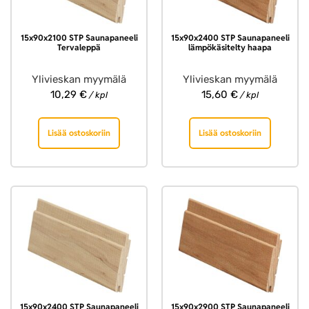
15x90x2100 STP Saunapaneeli
15x90x2400 STP Saunapaneeli
Tervaleppä
lämpökäsitelty haapa
Ylivieskan myymälä
Ylivieskan myymälä
10,29
€
15,60
€
/ kpl
/ kpl
Lisää ostoskoriin
Lisää ostoskoriin
15x90x2400 STP Saunapaneeli
15x90x2900 STP Saunapaneeli