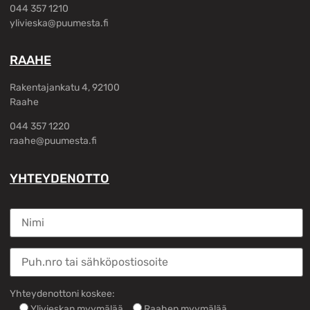
044 357 1210
ylivieska@puumesta.fi
RAAHE
Rakentajankatu 4, 92100
Raahe
044 357 1220
raahe@puumesta.fi
YHTEYDENOTTO
Yhteydenottoni koskee:
Ylivieskan myymälää
Raahen myymälää