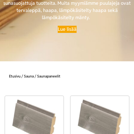
sunasuojattuja tuotteita. Muita myymiämme puulajeja ovat
tervaleppä, haapa, lämpökäsitelty haapa sekä
lämpökäsitelty mänty.
Lue lisää
Etusivu
/
Sauna
/ Saunapaneelit