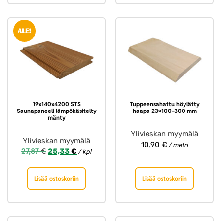
ALE!
19x140x4200 STS
Tuppeensahattu höylätty
Saunapaneeli lämpökäsitelty
haapa 23×100-300 mm
mänty
Ylivieskan myymälä
Ylivieskan myymälä
10,90
€
/ metri
27,87
€
25,33
€
/ kpl
Lisää ostoskoriin
Lisää ostoskoriin