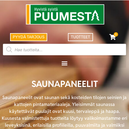
0
PYYDÄ TARJOUS
TUOTTEET
SAUNAPANEELIT
Saunapaneelit ovat saunan sekä kosteiden tilojen seinien ja
kattojen pintamateriaaleja. Yleisimmät saunassa
käytettävät puulajit ovat kuusi, tervaleppä ja haapa.
Kuusesta valmistettuja tuotteita löytyy valikoimastamme eri
leveyksisinä, erilaisilla profiileilla, puuvalmiita ja valmiiksi