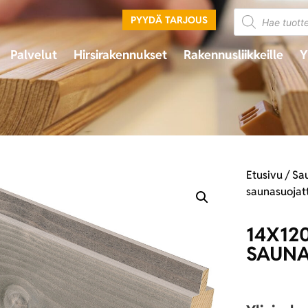
PYYDÄ TARJOUS
Palvelut
Hirsirakennukset
Rakennusliikkeille
Y
Etusivu
/
Sa
saunasuojat
14X12
SAUNA