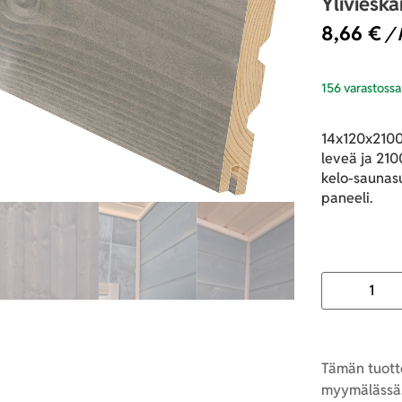
Yliviesk
8,66
€
/ 
156 varastossa
14x120x2100
leveä ja 210
kelo-saunasu
paneeli.
Tämän tuotte
myymälässä.