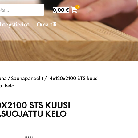
0
0,00
€
hteystiedot
Oma tili
una
/
Saunapaneelit
/ 14x120x2100 STS kuusi
tu kelo
0X2100 STS KUUSI
SUOJATTU KELO