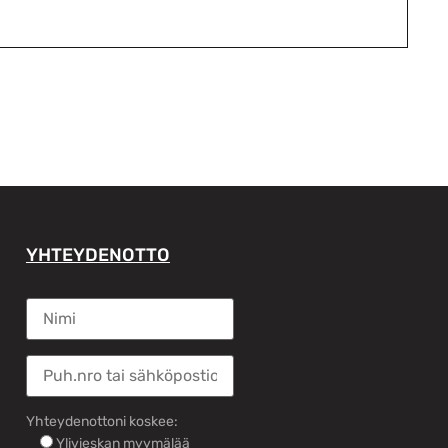
YHTEYDENOTTO
Yhteydenottoni koskee:
Ylivieskan myymälää