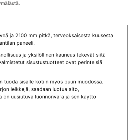
mälästä.
eä ja 2100 mm pitkä, terveoksaisesta kuusesta
ntilan paneeli.
ollisuus ja yksilöllinen kauneus tekevät siitä
valmistetut sisustustuotteet ovat perinteisiä
aan tuoda sisälle kotiin myös puun muodossa.
rjon leikkejä, saadaan luotua aito,
a on uusiutuva luonnonvara ja sen käyttö