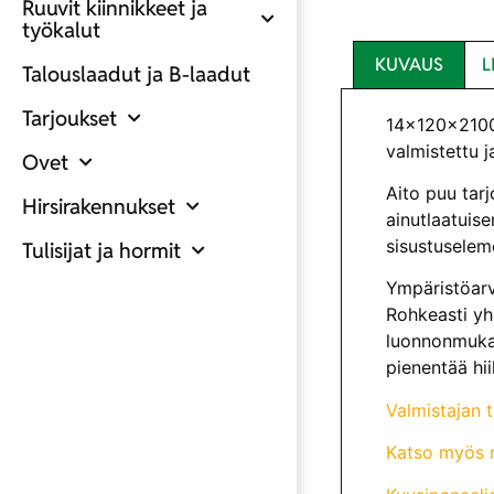
Ruuvit kiinnikkeet ja
työkalut
KUVAUS
L
Talouslaadut ja B-laadut
Tarjoukset
14x120x2100 
valmistettu j
Ovet
Aito puu tarj
Hirsirakennukset
ainutlaatuise
sisustuseleme
Tulisijat ja hormit
Ympäristöarv
Rohkeasti yhd
luonnonmukai
pienentää hii
Valmistajan t
Katso myös 