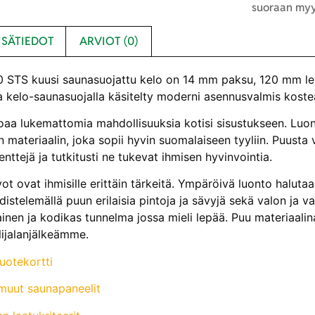
suoraan myy
ISÄTIEDOT
ARVIOT (0)
STS kuusi saunasuojattu kelo on 14 mm paksu, 120 mm lev
a kelo-saunasuojalla käsitelty moderni asennusvalmis kostea
oaa lukemattomia mahdollisuuksia kotisi sisustukseen. Luonn
n materiaalin, joka sopii hyvin suomalaiseen tyyliin. Puusta 
nttejä ja tutkitusti ne tukevat ihmisen hyvinvointia.
ot ovat ihmisille erittäin tärkeitä. Ympäröivä luonto halut
istelemällä puun erilaisia pintoja ja sävyjä sekä valon ja va
nen ja kodikas tunnelma jossa mieli lepää. Puu materiaalin
lijalanjälkeämme.
uotekortti
muut saunapaneelit