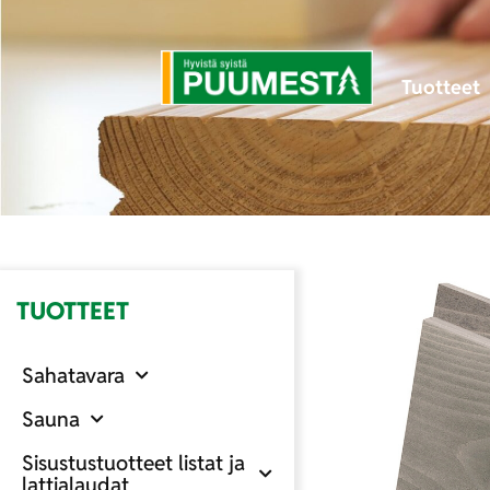
Tuotteet
TUOTTEET
Sahatavara
Sauna
Sisustustuotteet listat ja
lattialaudat