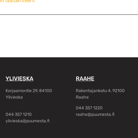
n laatukriteerit
YLIVIESKA
RAAHE
Korjaamontie 29, 84100
Rakentajankatu 4, 92100
Ylivieska
Raahe
044 357 1220
044 357 1210
raahe@puumesta.fi
ylivieska@puumesta.fi