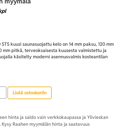
an myymälä
kpl
 STS kuusi saunasuojattu kelo on 14 mm paksu, 120 mm
0 mm pitkä, terveoksaisesta kuusesta valmistettu ja
ojalla käsitelty moderni asennusvalmis kosteantilan
Lisää ostoskoriin
en hinta ja saldo vain verkkokaupassa ja Ylivieskan
 Kysy Raahen myymälän hinta ja saatavuus