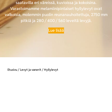
saatavilla eri väreissä, kuvioissa ja kokoisina.
Varastoimamme melamiinipintaiset hyllylevyt ovat
valkoisia, molemmin puolin reunanauhoitettuja, 2750 mm
pitkiä ja 280 / 400 / 560 leveitä levyjä.
Lue lisää
Etusivu
/
Levyt ja vanerit
/ Hyllylevyt