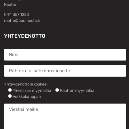
Raahe
044 357 1220
raahe@puumesta.fi
YHTEYDENOTTO
Yhteydenottoni koskee:
Ylivieskan myymälää
Raahen myymälää
Verkkokauppaa