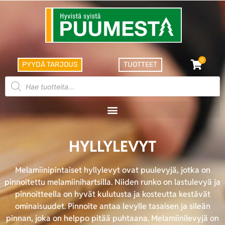
0
PYYDÄ TARJOUS
TUOTTEET
HYLLYLEVYT
Melamiinipintaiset hyllylevyt ovat puulevyjä, jotka on
pinnoitettu melamiinihartsilla. Niiden runko on lastulevyä ja
pinnoitteella on hyvät kulutusta ja kosteutta kestävät
ominaisuudet. Pinnoite antaa levylle tasaisen ja sileän
pinnan, joka on helppo pitää puhtaana. Melamiinilevyjä on