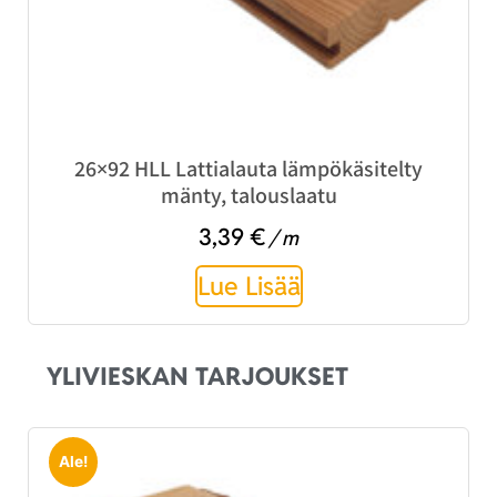
26×92 HLL Lattialauta lämpökäsitelty
mänty, talouslaatu
3,39
€
/ m
Lue Lisää
YLIVIESKAN TARJOUKSET
Ale!