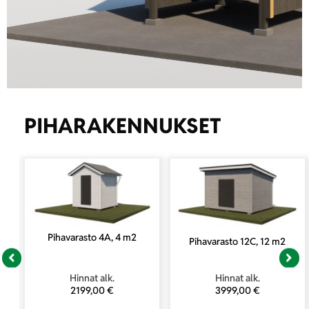
TYYLIKKÄÄT
PIHARAKENNUKSET
PIHARAKENNUKSET
JÄTEKATOKSET
PYÖRÄKATOKSET
PIHAVARASTOT
to
Pihavarasto 4A, 4 m2
Pihavarasto 12C, 12 m2
LEIKKIMÖKIT
Hinnat alk.
Hinnat alk.
2199,00
€
3999,00
€
Lue lisää