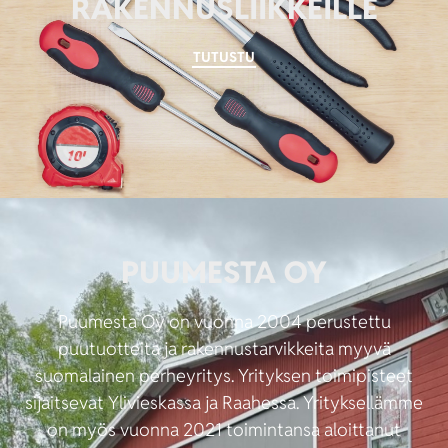
RAKENNUSLIIKKEILLE
TUTUSTU
PUUMESTA OY
Puumesta Oy on vuonna 2004 perustettu
puutuotteita ja rakennustarvikkeita myyvä
suomalainen perheyritys. Yrityksen toimipisteet
sijaitsevat Ylivieskassa ja Raahessa. Yrityksellämme
on myös vuonna 2021 toimintansa aloittanut