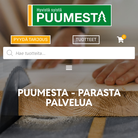
0
PYYDÄ TARJOUS
TUOTTEET
PUUMESTA - PARASTA
PALVELUA