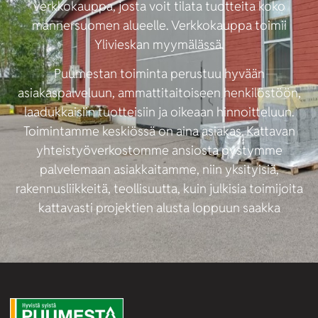
verkkokauppa, josta voit tilata tuotteita koko
mannersuomen alueelle. Verkkokauppa toimii
Ylivieskan myymälässä.
Puumestan toiminta perustuu hyvään
asiakaspalveluun, ammattitaitoiseen henkilöstöön,
laadukkaisiin tuotteisiin ja oikeaan hinnoitteluun.
Toimintamme keskiössä on aina asiakas. Kattavan
yhteistyöverkostomme ansiosta pystymme
palvelemaan asiakkaitamme, niin yksityisiä,
rakennusliikkeitä, teollisuutta, kuin julkisia toimijoita
kattavasti projektien alusta loppuun saakka