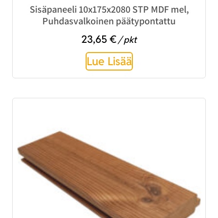
Sisäpaneeli 10x175x2080 STP MDF mel,
Puhdasvalkoinen päätypontattu
23,65
€
/ pkt
Lue Lisää