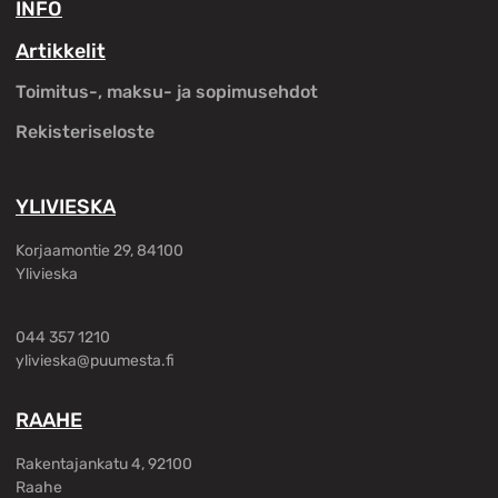
INFO
Artikkelit
Toimitus-, maksu- ja sopimusehdot
Rekisteriseloste
YLIVIESKA
Korjaamontie 29, 84100
Ylivieska
044 357 1210
ylivieska@puumesta.fi
RAAHE
Rakentajankatu 4, 92100
Raahe