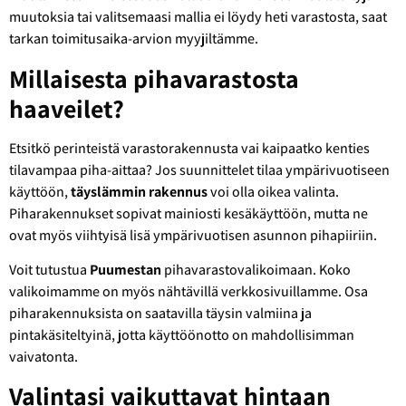
muutoksia tai valitsemaasi mallia ei löydy heti varastosta, saat
tarkan toimitusaika-arvion myyjiltämme.
Millaisesta pihavarastosta
haaveilet?
Etsitkö perinteistä varastorakennusta vai kaipaatko kenties
tilavampaa piha-aittaa? Jos suunnittelet tilaa ympärivuotiseen
käyttöön,
täyslämmin rakennus
voi olla oikea valinta.
Piharakennukset sopivat mainiosti kesäkäyttöön, mutta ne
ovat myös viihtyisä lisä ympärivuotisen asunnon pihapiiriin.
Voit tutustua
Puumestan
pihavarastovalikoimaan. Koko
valikoimamme on myös nähtävillä verkkosivuillamme. Osa
piharakennuksista on saatavilla täysin valmiina ja
pintakäsiteltyinä, jotta käyttöönotto on mahdollisimman
vaivatonta.
Valintasi vaikuttavat hintaan