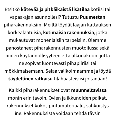
Etsitkö
kätevää ja pitkäikäistä lisätilaa
kotiisi tai
vapaa-ajan asunnollesi? Tutustu
Puumestan
piharakennuksiin! Meiltä löydät laajan kattauksen
korkealaatuisia,
kotimaisia rakennuksia
, jotka
mukautuvat monenlaisiin tarpeisiin. Olemme
panostaneet piharakennusten muotoilussa sekä
niiden käytännöllisyyteen että ulkonäköön, jotta
ne sopivat luontevasti pihapiiriisi tai
mökkimaisemaan. Selaa valikoimaamme ja löydä
täydellinen ratkaisu
tilahaasteisiisi jo tänään!
Kaikki piharakennukset ovat
muunneltavissa
monin erin tavoin. Ovien ja ikkunoiden paikat,
rakennukset koko, pintamateriaalit, sähköistys
jne. Rakennuksista voidaan tehdä täysin