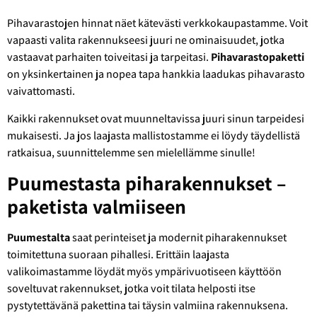
Pihavarastojen hinnat näet kätevästi verkkokaupastamme. Voit
vapaasti valita rakennukseesi juuri ne ominaisuudet, jotka
vastaavat parhaiten toiveitasi ja tarpeitasi.
Pihavarastopaketti
on yksinkertainen ja nopea tapa hankkia laadukas pihavarasto
vaivattomasti.
Kaikki rakennukset ovat muunneltavissa juuri sinun tarpeidesi
mukaisesti. Ja jos laajasta mallistostamme ei löydy täydellistä
ratkaisua, suunnittelemme sen mielellämme sinulle!
Puumestasta piharakennukset –
paketista valmiiseen
Puumestalta
saat perinteiset ja modernit piharakennukset
toimitettuna suoraan pihallesi. Erittäin laajasta
valikoimastamme löydät myös ympärivuotiseen käyttöön
soveltuvat rakennukset, jotka voit tilata helposti itse
pystytettävänä pakettina tai täysin valmiina rakennuksena.