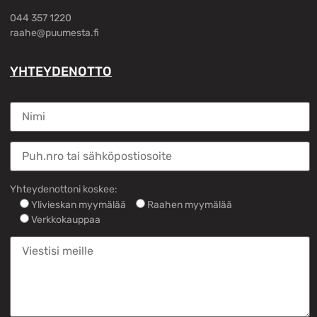
044 357 1220
raahe@puumesta.fi
YHTEYDENOTTO
Yhteydenottoni koskee:
Ylivieskan myymälää
Raahen myymälää
Verkkokauppaa