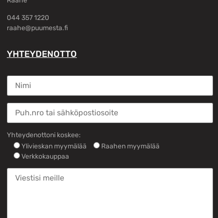
Raahe
044 357 1220
raahe@puumesta.fi
YHTEYDENOTTO
Yhteydenottoni koskee:
Ylivieskan myymälää
Raahen myymälää
Verkkokauppaa