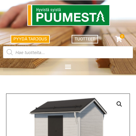
0
PYYDÄ TARJOUS
TUOTTEET