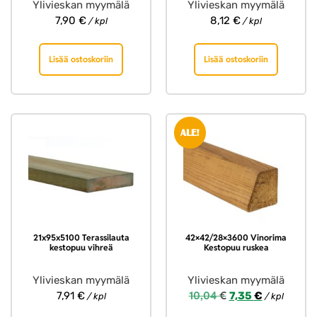
Ylivieskan myymälä
Ylivieskan myymälä
7,90
€
8,12
€
/ kpl
/ kpl
Lisää ostoskoriin
Lisää ostoskoriin
ALE!
21x95x5100 Terassilauta
42×42/28×3600 Vinorima
kestopuu vihreä
Kestopuu ruskea
Ylivieskan myymälä
Ylivieskan myymälä
10,04
€
7,91
€
7,35
€
/ kpl
/ kpl