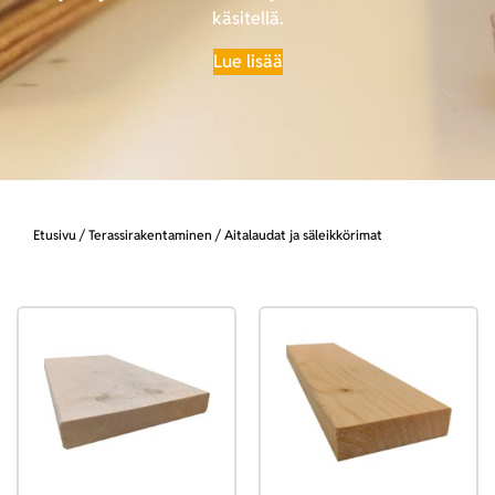
käsitellä.
Lue lisää
Etusivu
/
Terassirakentaminen
/ Aitalaudat ja säleikkörimat