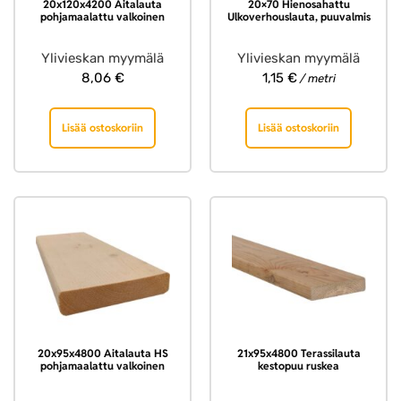
20x120x4200 Aitalauta
20×70 Hienosahattu
pohjamaalattu valkoinen
Ulkoverhouslauta, puuvalmis
Ylivieskan myymälä
Ylivieskan myymälä
8,06
€
1,15
€
/ metri
Lisää ostoskoriin
Lisää ostoskoriin
20x95x4800 Aitalauta HS
21x95x4800 Terassilauta
pohjamaalattu valkoinen
kestopuu ruskea