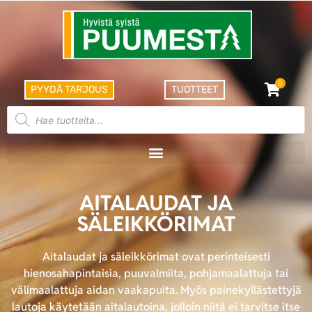
0
PYYDÄ TARJOUS
TUOTTEET
AITALAUDAT JA
SÄLEIKKÖRIMAT
Aitalaudat ja säleikkörimat ovat perinteisesti
hienosahapintaisia, puuvalmiita, pohjamaalattuja tai
välimaalattuja aidan vaakapuita. Myös painekyllästettyjä
lautoja käytetään aitalautoina, jolloin niitä ei tarvitse itse