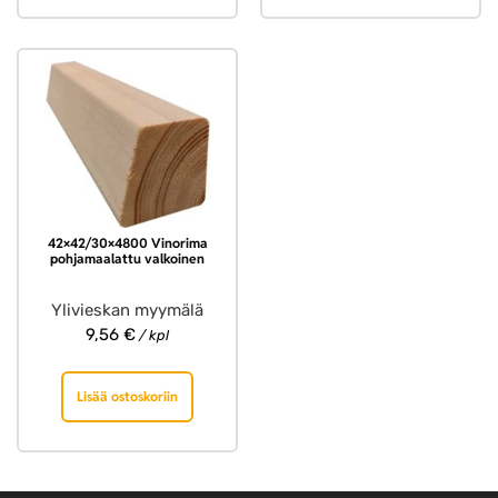
42×42/30×4800 Vinorima
pohjamaalattu valkoinen
Ylivieskan myymälä
9,56
€
/ kpl
Lisää ostoskoriin