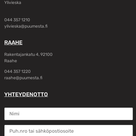
Ylivieska
044 357 1210
ylivieska@puumesta.fi
RAAHE
Rakentajankatu 4, 92100
Raahe
044 357 1220
raahe@puumesta.fi
YHTEYDENOTTO