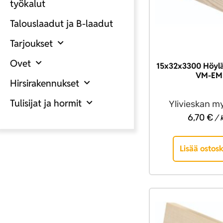
työkalut
Talouslaadut ja B-laadut
Tarjoukset
Ovet
15x32x3300 Höylä
VM-EM
Hirsirakennukset
Tulisijat ja hormit
Ylivieskan m
6,70
€
/ 
Lisää ostosk