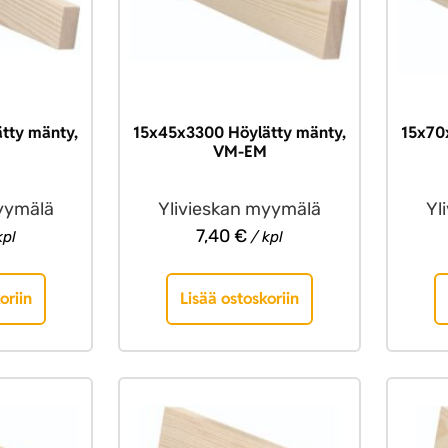
tty mänty,
15x45x3300 Höylätty mänty,
15x70
VM-EM
yymälä
Ylivieskan myymälä
Yl
7,40
€
kpl
/ kpl
oriin
Lisää ostoskoriin