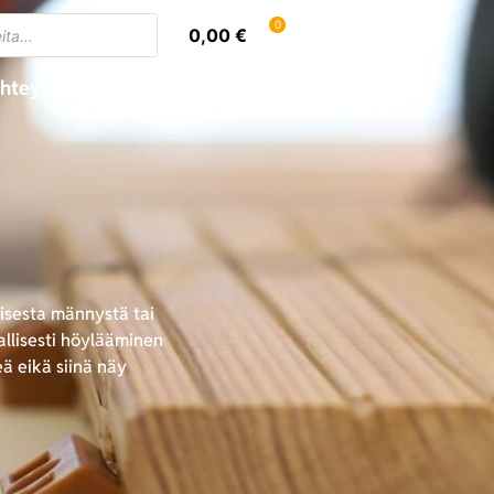
0
0,00
€
hteystiedot
Oma tili
uisesta männystä tai
allisesti höylääminen
eä eikä siinä näy