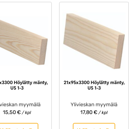
x3300 Höylätty mänty,
21x95x3300 Höylätty mänty,
US 1-3
US 1-3
ivieskan myymälä
Ylivieskan myymälä
15,50
€
17,80
€
/ kpl
/ kpl