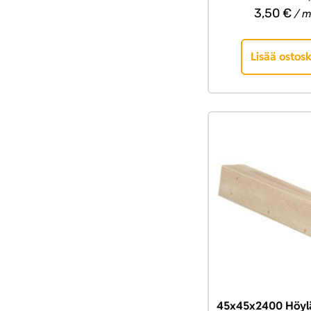
3,50
€
/ m
Lisää ostosk
45x45x2400 Höylä