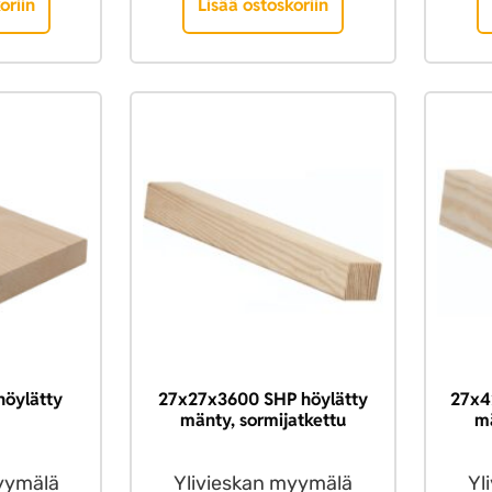
oriin
Lisää ostoskoriin
höylätty
27x27x3600 SHP höylätty
27x4
mänty, sormijatkettu
mä
yymälä
Ylivieskan myymälä
Yl