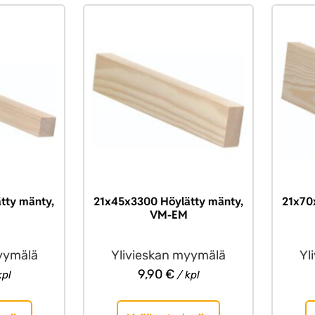
tty mänty,
21x45x3300 Höylätty mänty,
21x70
VM-EM
yymälä
Ylivieskan myymälä
Yl
9,90
€
kpl
/ kpl