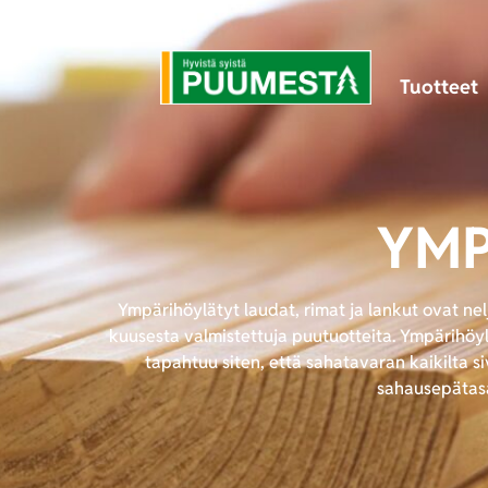
Tuotteet
YMP
Ympärihöylätyt laudat, rimat ja lankut ovat nel
kuusesta valmistettuja puutuotteita. Ympärihöyl
tapahtuu siten, että sahatavaran kaikilta si
sahausepätasa