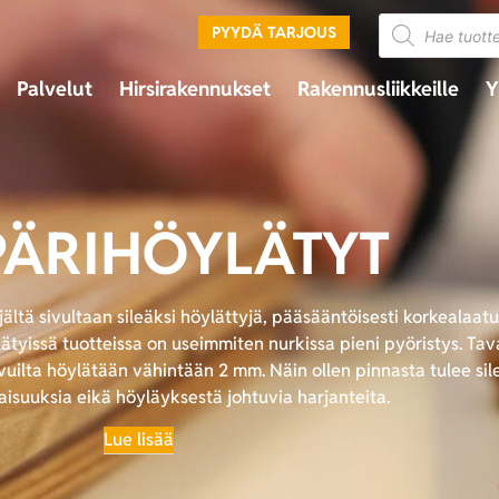
PYYDÄ TARJOUS
Palvelut
Hirsirakennukset
Rakennusliikkeille
Y
ÄRIHÖYLÄTYT
jältä sivultaan sileäksi höylättyjä, pääsääntöisesti korkealaat
ätyissä tuotteissa on useimmiten nurkissa pieni pyöristys. Tav
vuilta höylätään vähintään 2 mm. Näin ollen pinnasta tulee sil
isuuksia eikä höyläyksestä johtuvia harjanteita.
Lue lisää