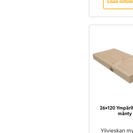
Lisää ostosk
26×120 Ympäri
mänty
Ylivieskan m