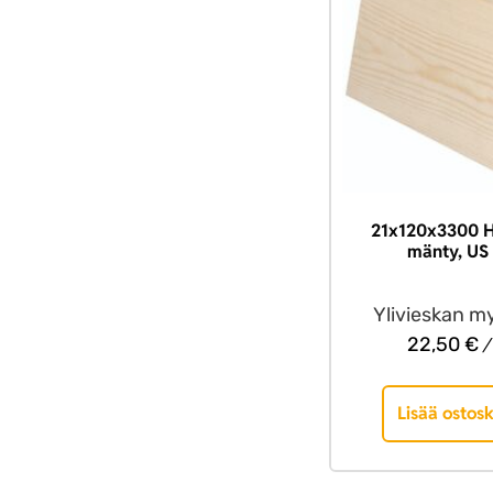
21x120x3300 H
mänty, US 
Ylivieskan m
22,50
€
/
Lisää ostosk