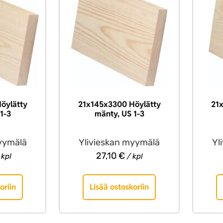
öylätty
21x145x3300 Höylätty
21
1-3
mänty, US 1-3
yymälä
Ylivieskan myymälä
Yl
27,10
€
 kpl
/ kpl
oriin
Lisää ostoskoriin