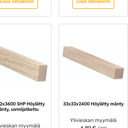
Lisää ostoskoriin
Lisää ostoskoriin
2x3600 SHP Höylätty
33x33x2400 Höylätty mänty
nty, sormijatkettu
Ylivieskan myymälä
ivieskan myymälä
6,80
€