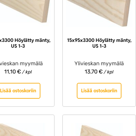
x3300 Höylätty mänty,
15x95x3300 Höylätty mänty,
US 1-3
US 1-3
ivieskan myymälä
Ylivieskan myymälä
11,10
€
13,70
€
/ kpl
/ kpl
Lisää ostoskoriin
Lisää ostoskoriin