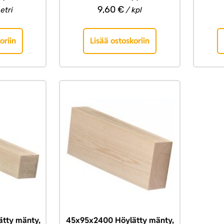
9,60
€
etri
/ kpl
oriin
Lisää ostoskoriin
tty mänty,
45x95x2400 Höylätty mänty,