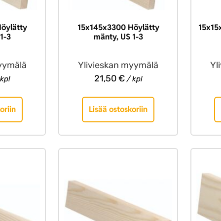
öylätty
15x145x3300 Höylätty
15x15
1-3
mänty, US 1-3
yymälä
Ylivieskan myymälä
Yl
21,50
€
kpl
/ kpl
oriin
Lisää ostoskoriin