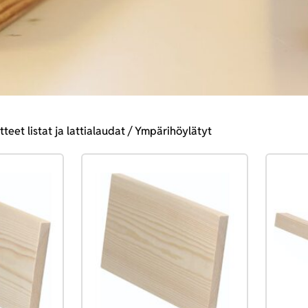
teet listat ja lattialaudat
/ Ympärihöylätyt