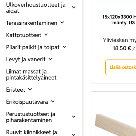
Ulkoverhoustuotteet ja
aidat
15x120x3300 H
Terassirakentaminen
mänty, US 
Kattotuotteet
Ylivieskan m
Pilarit palkit ja tolpat
18,50
€
/ 
Levyt ja vanerit
Lisää ostosk
Liimat massat ja
pintakäsittelyaineet
Eristeet
Erikoispuutavara
Perustustuotteet ja
piharakentaminen
Ruuvit kiinnikkeet ja