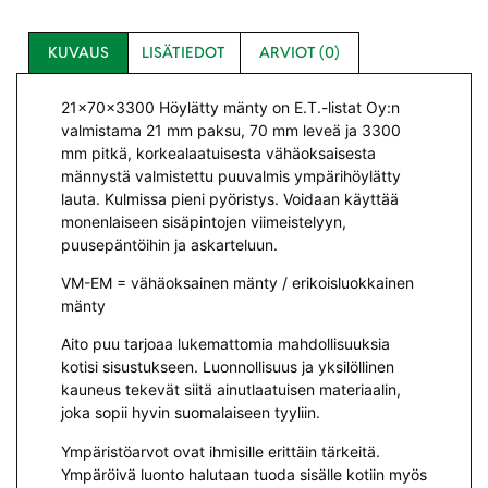
KUVAUS
LISÄTIEDOT
ARVIOT (0)
21x70x3300 Höylätty mänty on E.T.-listat Oy:n
valmistama 21 mm paksu, 70 mm leveä ja 3300
mm pitkä, korkealaatuisesta vähäoksaisesta
männystä valmistettu puuvalmis ympärihöylätty
lauta. Kulmissa pieni pyöristys. Voidaan käyttää
monenlaiseen sisäpintojen viimeistelyyn,
puusepäntöihin ja askarteluun.
VM-EM = vähäoksainen mänty / erikoisluokkainen
mänty
Aito puu tarjoaa lukemattomia mahdollisuuksia
kotisi sisustukseen. Luonnollisuus ja yksilöllinen
kauneus tekevät siitä ainutlaatuisen materiaalin,
joka sopii hyvin suomalaiseen tyyliin.
Ympäristöarvot ovat ihmisille erittäin tärkeitä.
Ympäröivä luonto halutaan tuoda sisälle kotiin myös