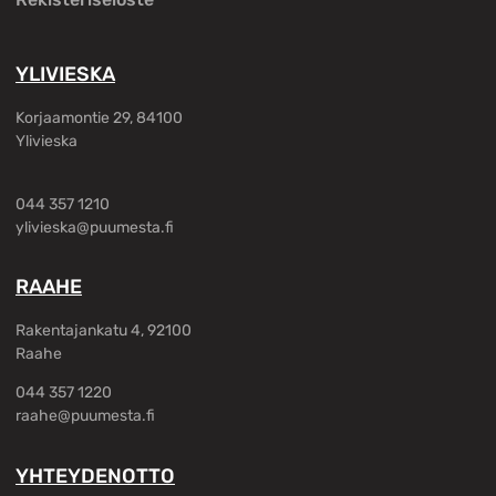
YLIVIESKA
Korjaamontie 29, 84100
Ylivieska
044 357 1210
ylivieska@puumesta.fi
RAAHE
Rakentajankatu 4, 92100
Raahe
044 357 1220
raahe@puumesta.fi
YHTEYDENOTTO