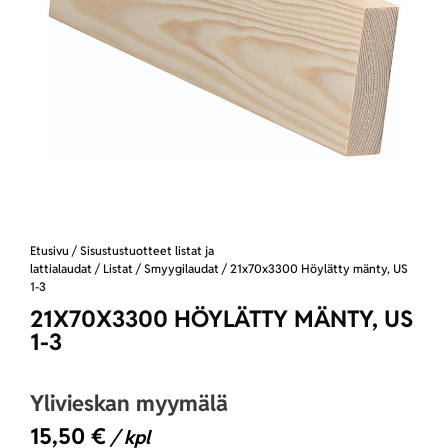
Etusivu
/
Sisustustuotteet listat ja
lattialaudat
/
Listat
/
Smyygilaudat
/ 21x70x3300 Höylätty mänty, US
1-3
21X70X3300 HÖYLÄTTY MÄNTY, US
1-3
Ylivieskan myymälä
15,50
€
/ kpl