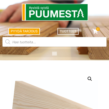
0
PYYDÄ TARJOUS
TUOTTEET