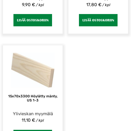
9,90
€
17,80
€
/ kpl
/ kpl
LISÄÄ OSTOSKORIIN
LISÄÄ OSTOSKORIIN
15x70x3300 Höylätty mänty,
US 1-3
Ylivieskan myymälä
11,10
€
/ kpl