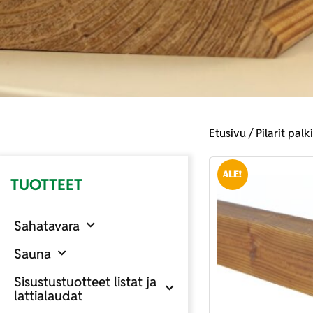
Etusivu
/
Pilarit palk
ALE!
TUOTTEET
Sahatavara
Sauna
Sisustustuotteet listat ja
lattialaudat