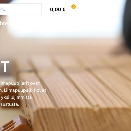
0
0,00
€
hteystiedot
Oma tili
IT
iimapuupilarit ovat
n. Liimapuupalkit ovat
yksi lujimmista
sustusta.