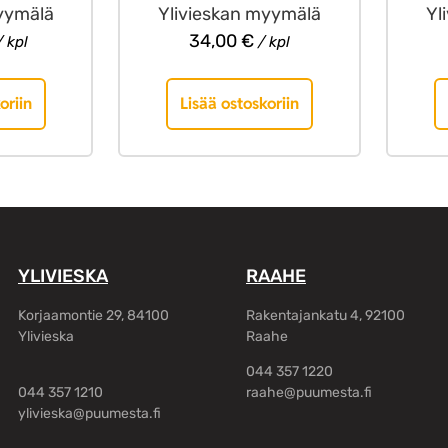
yymälä
Ylivieskan myymälä
Yl
34,00
€
 kpl
/ kpl
oriin
Lisää ostoskoriin
YLIVIESKA
RAAHE
Korjaamontie 29, 84100
Rakentajankatu 4, 92100
Ylivieska
Raahe
044 357 1220
044 357 1210
raahe@puumesta.fi
ylivieska@puumesta.fi