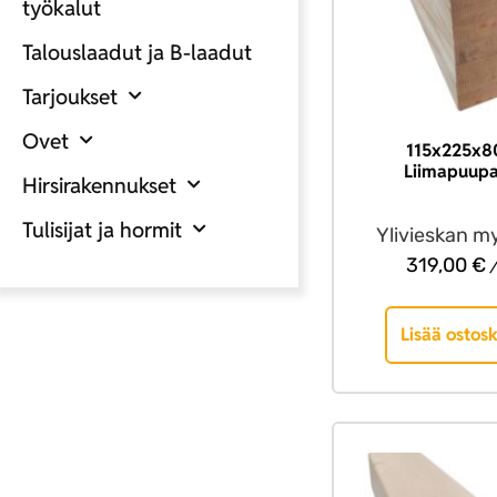
työkalut
Talouslaadut ja B-laadut
Tarjoukset
Ovet
115x225x8
Liimapuupa
Hirsirakennukset
Tulisijat ja hormit
Ylivieskan m
319,00
€
/
Lisää ostosk