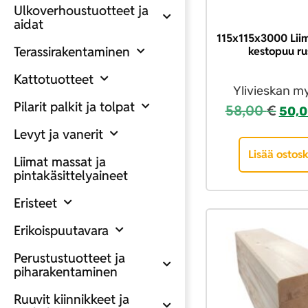
Ulkoverhoustuotteet ja
aidat
115x115x3000 Liim
Terassirakentaminen
kestopuu ru
Kattotuotteet
Ylivieskan m
Pilarit palkit ja tolpat
58,00
€
50,
Levyt ja vanerit
Lisää ostosk
Liimat massat ja
pintakäsittelyaineet
Eristeet
Erikoispuutavara
Perustustuotteet ja
piharakentaminen
Ruuvit kiinnikkeet ja