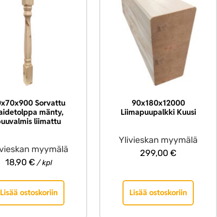
0x70x900 Sorvattu
90x180x12000
aidetolppa mänty,
Liimapuupalkki Kuusi
uuvalmis liimattu
Ylivieskan myymälä
ivieskan myymälä
299,00
€
18,90
€
/ kpl
Lisää ostoskoriin
Lisää ostoskoriin