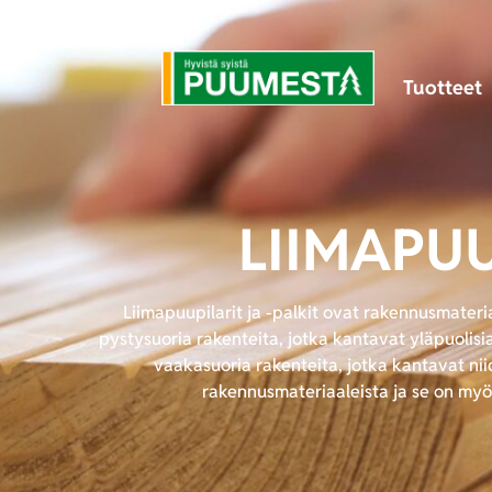
Tuotteet
LIIMAPUU
Liimapuupilarit ja -palkit ovat rakennusmateri
pystysuoria rakenteita, jotka kantavat yläpuolisi
vaakasuoria rakenteita, jotka kantavat ni
rakennusmateriaaleista ja se on myös