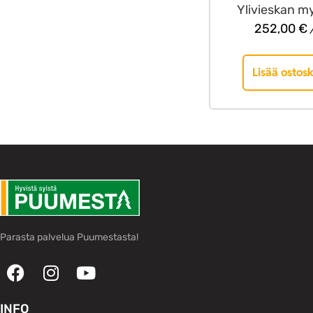
Ylivieskan m
252,00
€
/
Lisää ostosk
Parasta palvelua Puumestasta!
INFO