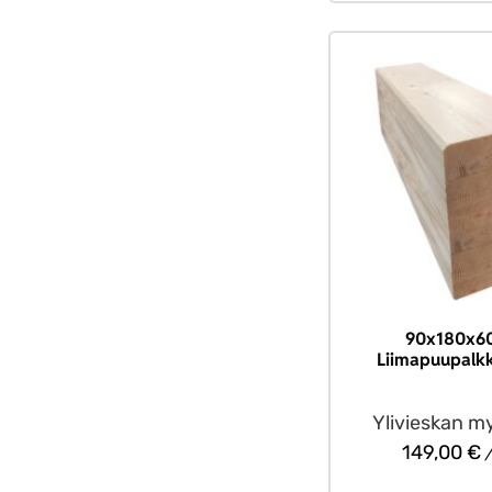
90x180x6
Liimapuupalkk
Ylivieskan m
149,00
€
/