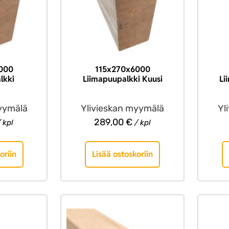
000
115x270x6000
lkki
Liimapuupalkki Kuusi
Li
yymälä
Ylivieskan myymälä
Yl
289,00
€
 kpl
/ kpl
oriin
Lisää ostoskoriin