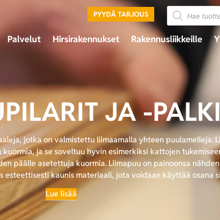
PYYDÄ TARJOUS
Palvelut
Hirsirakennukset
Rakennusliikkeille
Y
PILARIT JA -PALK
aaleja, jotka on valmistettu liimaamalla yhteen puulamelleja. L
a kuormia, ja se soveltuu hyvin esimerkiksi kattojen tukemisee
iden päälle asetettuja kuormia. Liimapuu on painoonsa nähden 
 esteettisesti kaunis materiaali, jota voidaan käyttää osana si
Lue lisää