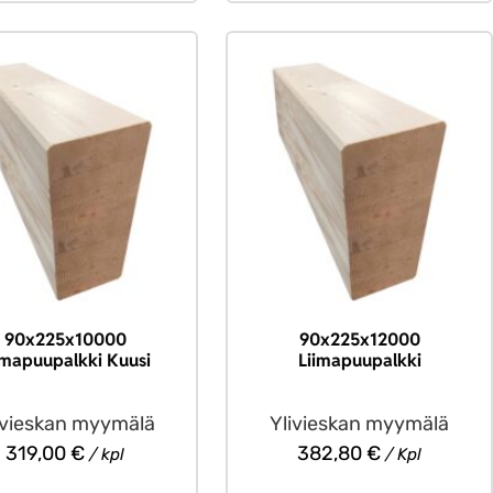
90x225x10000
90x225x12000
imapuupalkki Kuusi
Liimapuupalkki
ivieskan myymälä
Ylivieskan myymälä
319,00
€
382,80
€
/ kpl
/ Kpl