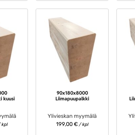
000
90x180x8000
i kuusi
Liimapuupalkki
Li
yymälä
Ylivieskan myymälä
Yl
199,00
€
 kpl
/ kpl