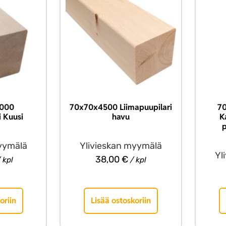
000
70x70x4500 Liimapuupilari
7
i Kuusi
havu
K
p
yymälä
Ylivieskan myymälä
Yl
38,00
€
 kpl
/ kpl
oriin
Lisää ostoskoriin