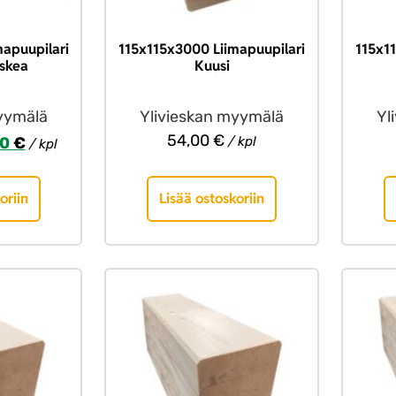
apuupilari
115x115x3000 Liimapuupilari
115x1
skea
Kuusi
yymälä
Ylivieskan myymälä
Yl
54,00
€
00
€
/ kpl
/ kpl
oriin
Lisää ostoskoriin