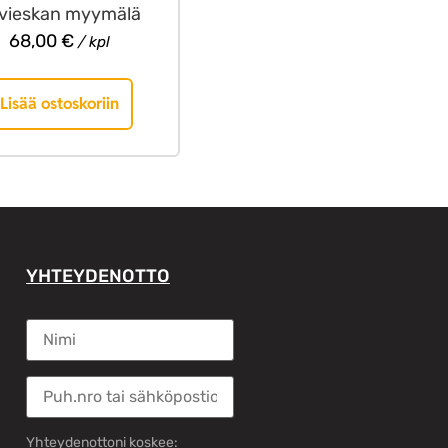
ivieskan myymälä
68,00
€
/ kpl
Lisää ostoskoriin
YHTEYDENOTTO
Yhteydenottoni koskee: