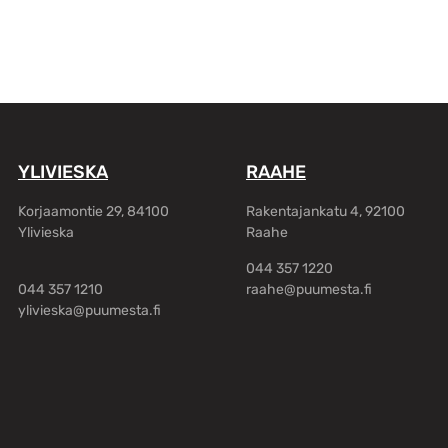
YLIVIESKA
RAAHE
Korjaamontie 29, 84100
Rakentajankatu 4, 92100
Ylivieska
Raahe
044 357 1220
044 357 1210
raahe@puumesta.fi
ylivieska@puumesta.fi