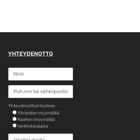
YHTEYDENOTTO
Yhteydenottoni koskee:
Ylivieskan myymälää
Raahen myymälää
Verkkokauppaa