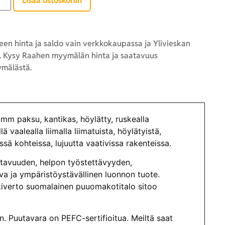
Lisää ostoskoriin
en hinta ja saldo vain verkkokaupassa ja Ylivieskan
 Kysy Raahen myymälän hinta ja saatavuus
mälästä.
m paksu, kantikas, höylätty, ruskealla
ä vaalealla liimalla liimatuista, höylätyistä,
sä kohteissa, lujuutta vaativissa rakenteissa.
atavuuden, helpon työstettävyyden,
a ja ympäristöystävällinen luonnon tuote.
eskiverto suomalainen puuomakotitalo sitoo
. Puutavara on PEFC-sertifioitua. Meiltä saat