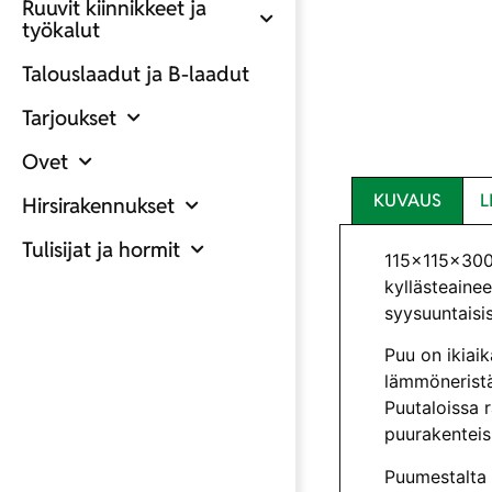
Ruuvit kiinnikkeet ja
työkalut
Talouslaadut ja B-laadut
Tarjoukset
Ovet
KUVAUS
L
Hirsirakennukset
Tulisijat ja hormit
115x115x3000
kyllästeainee
syysuuntaisis
Puu on ikiai
lämmöneristä
Puutaloissa 
puurakenteiss
Puumestalta 