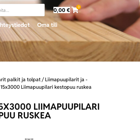
0
0,00
€
hteystiedot
Oma tili
arit palkit ja tolpat
/
Liimapuupilarit ja -
115x3000 Liimapuupilari kestopuu ruskea
15X3000 LIIMAPUUPILARI
PUU RUSKEA