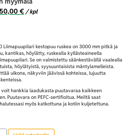
an myymälä
50,00
€
/ kpl
0 Liimapuupilari kestopuu ruskea on 3000 mm pitkä ja
, kantikas, höylätty, ruskealla kyllästeaineella
liimapuupilari. Se on valmistettu säänkestävällä vaalealla
matuista, höylätyistä, syysuuntaisista mäntylamelleista.
tää ulkona, näkyviin jäävissä kohteissa, lujuutta
akenteissa.
 voit hankkia laadukasta puutavaraa kaikkeen
n. Puutavara on PEFC-sertifioitua. Meiltä saat
alutessasi myös katkottuna ja kotiin kuljetettuna.