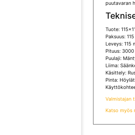
puutavaran h
Teknise
Tuote: 115x1
Paksuus: 11
Leveys: 115
Pituus: 300
Puulaji: Mänt
Liima: Säänk
Käsittely: Ru
Pinta: Höylät
Käyttökohtee
Valmistajan 
Katso myös mu