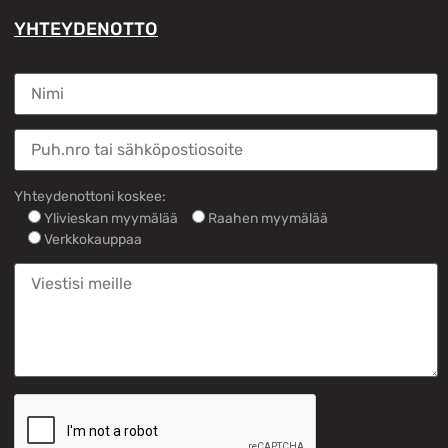
YHTEYDENOTTO
Yhteydenottoni koskee:
Ylivieskan myymälää
Raahen myymälää
Verkkokauppaa