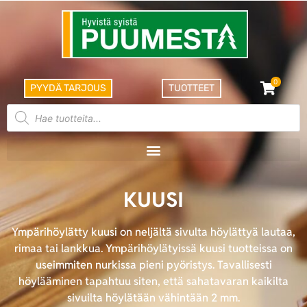
0
PYYDÄ TARJOUS
TUOTTEET
KUUSI
Ympärihöylätty kuusi on neljältä sivulta höylättyä lautaa,
rimaa tai lankkua. Ympärihöylätyissä kuusi tuotteissa on
useimmiten nurkissa pieni pyöristys. Tavallisesti
höylääminen tapahtuu siten, että sahatavaran kaikilta
sivuilta höylätään vähintään 2 mm.