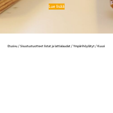
Lue lisää
Etusivu
/
Sisustustuotteet listat ja lattialaudat
/
Ympärihöylätyt
/ Kuusi