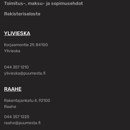
Toimitus-, maksu- ja sopimusehdot
Rekisteriseloste
YLIVIESKA
Korjaamontie 29, 84100
Ylivieska
044 357 1210
ylivieska@puumesta.fi
RAAHE
Rakentajankatu 4, 92100
Raahe
044 357 1220
raahe@puumesta.fi