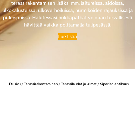
terassirakentamisen lisäksi mm. laitureissa, aidoissa,
ulkokalusteissa, ulkoverhoiluissa, nurmikoiden rajauksissa ja
pitkospuissa. Halutessasi hukkapätkät voidaan turvallisesti
hävittää vaikka polttamalla tulipesässä.
Lue lisää
Etusivu
/
Terassirakentaminen
/
Terassilaudat ja -rimat
/ Siperianlehtikuusi