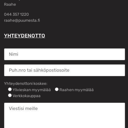
Raahe
044 357 1220
raahe@puumesta.fi
YHTEYDENOTTO
Yhteydenottoni koskee:
Ylivieskan myymälää
Raahen myymälää
Verkkokauppaa