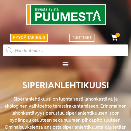
0
PYYDÄ TARJOUS
TUOTTEET
SIPERIANLEHTIKUUSI
Siperianlehtikuusi on luontaisesti lahonkestävä ja
ekologinen vaihtoehto terassirakentamiseen. Erinomainen
lahonkestävyys perustuu siperianlehtikuusen isoon
sydänpuu osuuteen sekä suureen pihkapitoisuuteen.
Ominaisuuksiensa ansiosta siperianlehtikuusta käytetään