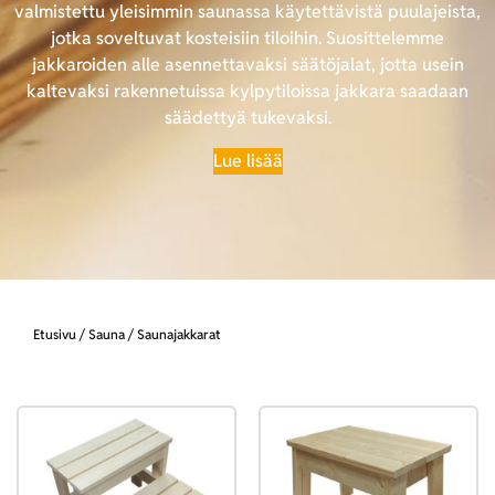
valmistettu yleisimmin saunassa käytettävistä puulajeista,
jotka soveltuvat kosteisiin tiloihin. Suosittelemme
jakkaroiden alle asennettavaksi säätöjalat, jotta usein
kaltevaksi rakennetuissa kylpytiloissa jakkara saadaan
säädettyä tukevaksi.
Lue lisää
Etusivu
/
Sauna
/ Saunajakkarat