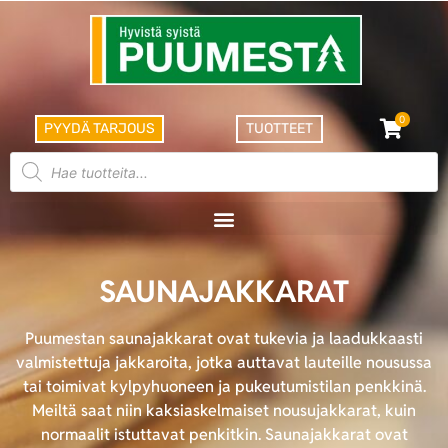
0
PYYDÄ TARJOUS
TUOTTEET
SAUNAJAKKARAT
Puumestan saunajakkarat ovat tukevia ja laadukkaasti
valmistettuja jakkaroita, jotka auttavat lauteille nousussa
tai toimivat kylpyhuoneen ja pukeutumistilan penkkinä.
Meiltä saat niin kaksiaskelmaiset nousujakkarat, kuin
normaalit istuttavat penkitkin. Saunajakkarat ovat