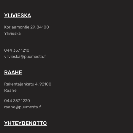
YLIVIESKA
Korjaamontie 29, 84100
Ylivieska
044 357 1210
ylivieska@puumesta.fi
RAAHE
Rakentajankatu 4, 92100
Raahe
044 357 1220
raahe@puumesta.fi
YHTEYDENOTTO