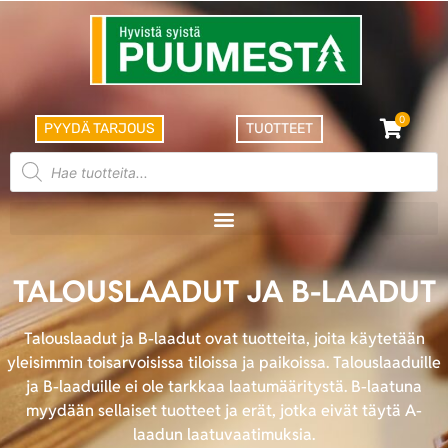
0
PYYDÄ TARJOUS
TUOTTEET
TALOUSLAADUT JA B-LAADUT
Talouslaadut ja B-laadut ovat tuotteita, joita käytetään
yleisimmin toisarvoisissa tiloissa ja paikoissa. Talouslaaduille
ja B-laaduille ei ole tarkkaa laatumääritystä. B-laatuna
myydään sellaiset tuotteet ja erät, jotka eivät täytä A-
laadun laatuvaatimuksia.