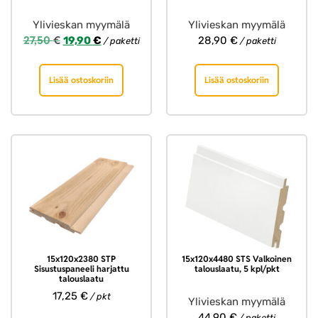
Ylivieskan myymälä
Ylivieskan myymälä
27,50
€
19,90
€
28,90
€
/ paketti
/ paketti
Lisää ostoskoriin
Lisää ostoskoriin
15x120x2380 STP
15x120x4480 STS Valkoinen
Sisustuspaneeli harjattu
talouslaatu, 5 kpl/pkt
talouslaatu
17,25
€
/ pkt
Ylivieskan myymälä
44,90
€
/ paketti