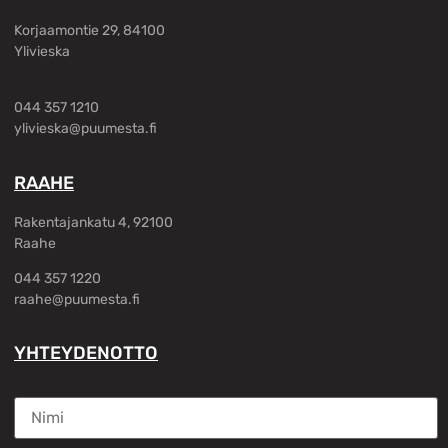
Korjaamontie 29, 84100
Ylivieska
044 357 1210
ylivieska@puumesta.fi
RAAHE
Rakentajankatu 4, 92100
Raahe
044 357 1220
raahe@puumesta.fi
YHTEYDENOTTO