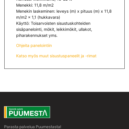
Menekki: 11,8 m/m2
Menekin laskeminen: leveys (m) x pituus (m) x 11,8
m/m2 x 1,1 (hukkavara)
Käyttö: Toisarvoisten sisustuskohteiden
sisäpanelointi, mökit, leikkimökit, ullakot,
piharakennukset yms.
Ohjeita panelointiin
Katso myös muut sisustuspaneelit ja -rimat
Parasta palvelua Puumestasta!