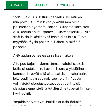
KUVAUS
LISÄTIEDOT
ARVIOT (0)
15x95x4200 STP Kuusipaneeli A-B-laatu on 15
mm paksu, 95 mm leveä ja 4200 mm pitkä,
perinteinen pyöreäreunainen, kuusesta valmistettu
A-B-laadun sisustuspaneeli. Tuote soveltuu kuiviin
sisätiloihin ja käsiteltynä kosteisiin tiloihin. Tuote
myydään täysin paketein. Paketti sisältää 5
paneelia.
A-B-laadun paneeleissa sallitaan vikoja.
Aito puu tarjoaa lukemattomia mahdollisuuksia
kotisi sisustukseen. Luonnollisuus ja yksilöllinen
kauneus tekevät siitä ainutlaatuisen materiaalin,
joka sopii hyvin suomalaiseen tyyliin. Puusta
valmistetut sisustustuotteet ovat perinteisiä
sisustuselementtejä ja tutkitusti ne tukevat ihmisen
hyvinvointia.
Ympäristöarvot ovat ihmisille erittäin tärkeitä.