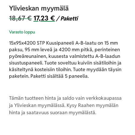
Ylivieskan myymälä
18,67
€
17,23
€
/ Paketti
Varasto loppu
15x95x4200 STP Kuusipaneeli A-B-laatu on 15 mm
paksu, 95 mm leveä ja 4200 mm pitkä, perinteinen
pyöreäreunainen, kuusesta valmistettu A-B-laadun
sisustuspaneeli. Tuote soveltuu kuiviin sisätiloihin ja
käsiteltynä kosteisiin tiloihin. Tuote myydään täysin
paketein. Paketti sisältää 5 paneelia.
Tämän tuotteen hinta ja saldo vain verkkokaupassa
ja Ylivieskan myymälässä. Kysy Raahen myymälän
hinta ja saatavuus suoraan myymälästä.