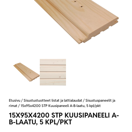
Etusivu
/
Sisustustuotteet listat ja lattialaudat
/
Sisustuspaneelit ja
rimat
/ 15x95x4200 STP Kuusipaneeli A-B-laatu, 5 kpl/pkt
15X95X4200 STP KUUSIPANEELI A-
B-LAATU, 5 KPL/PKT