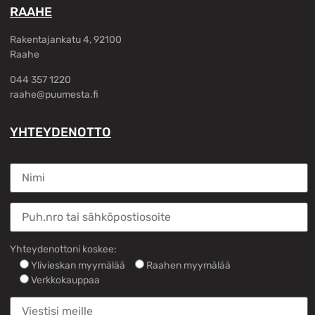
RAAHE
Rakentajankatu 4, 92100
Raahe
044 357 1220
raahe@puumesta.fi
YHTEYDENOTTO
Yhteydenottoni koskee:
Ylivieskan myymälää
Raahen myymälää
Verkkokauppaa