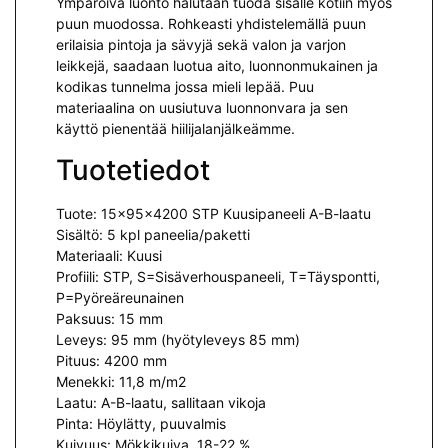
Ympäröivä luonto halutaan tuoda sisälle kotiin myös
puun muodossa. Rohkeasti yhdistelemällä puun
erilaisia pintoja ja sävyjä sekä valon ja varjon
leikkejä, saadaan luotua aito, luonnonmukainen ja
kodikas tunnelma jossa mieli lepää. Puu
materiaalina on uusiutuva luonnonvara ja sen
käyttö pienentää hiilijalanjälkeämme.
Tuotetiedot
Tuote: 15x95x4200 STP Kuusipaneeli A-B-laatu
Sisältö: 5 kpl paneelia/paketti
Materiaali: Kuusi
Profiili: STP, S=Sisäverhouspaneeli, T=Täyspontti,
P=Pyöreäreunainen
Paksuus: 15 mm
Leveys: 95 mm (hyötyleveys 85 mm)
Pituus: 4200 mm
Menekki: 11,8 m/m2
Laatu: A-B-laatu, sallitaan vikoja
Pinta: Höylätty, puuvalmis
Kuivuus: Mökkikuiva, 18-22 %