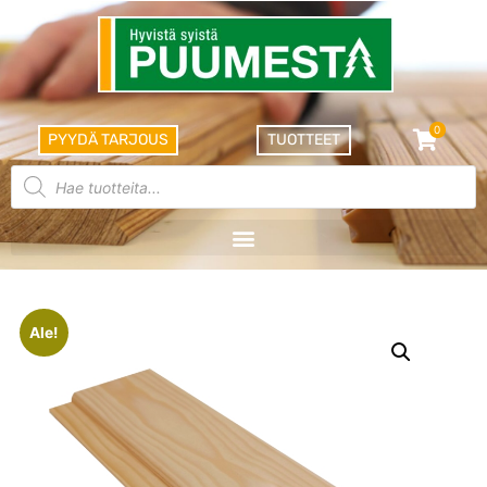
0
PYYDÄ TARJOUS
TUOTTEET
Ale!