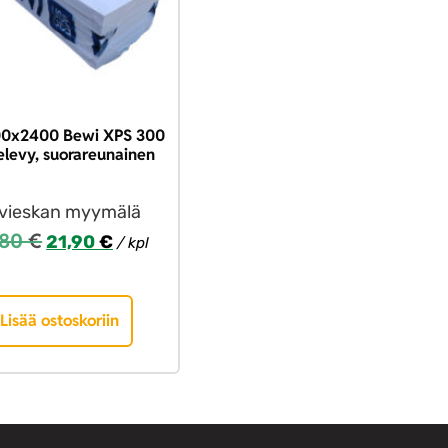
0x2400 Bewi XPS 300
televy, suorareunainen
ivieskan myymälä
,80
€
21,90
€
/ kpl
Lisää ostoskoriin