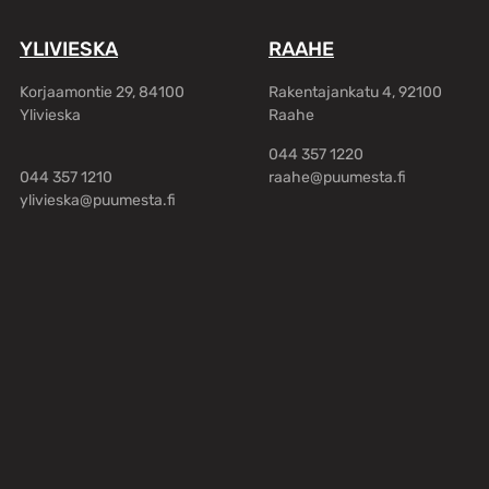
YLIVIESKA
RAAHE
Korjaamontie 29, 84100
Rakentajankatu 4, 92100
Ylivieska
Raahe
044 357 1220
044 357 1210
raahe@puumesta.fi
ylivieska@puumesta.fi