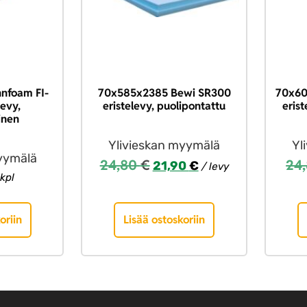
nfoam FI-
70x585x2385 Bewi SR300
70x60
levy,
eristelevy, puolipontattu
eris
inen
Ylivieskan myymälä
Yl
yymälä
24,80
€
24
21,90
€
/ levy
kpl
oriin
Lisää ostoskoriin