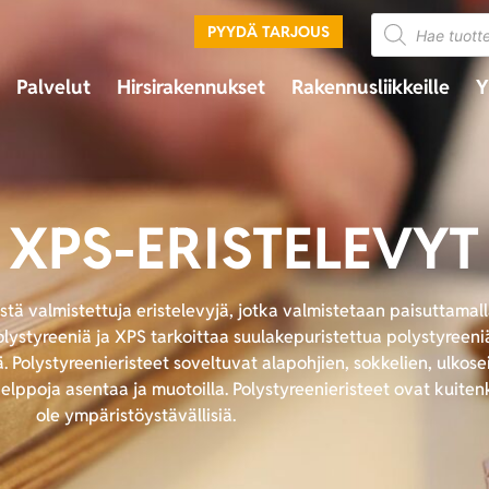
PYYDÄ TARJOUS
Palvelut
Hirsirakennukset
Rakennusliikkeille
Y
A XPS-ERISTELEVYT
stä valmistettuja eristelevyjä, jotka valmistetaan paisuttamal
lystyreeniä ja XPS tarkoittaa suulakepuristettua polystyreeniä
ä. Polystyreenieristeet soveltuvat alapohjien, sokkelien, ulkosei
 helppoja asentaa ja muotoilla. Polystyreenieristeet ovat kuiten
ole ympäristöystävällisiä.