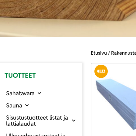
Etusivu
/
Rakennusta
ALE!
TUOTTEET
Sahatavara
Sauna
Sisustustuotteet listat ja
lattialaudat
Ulkoverhoustuotteet ja