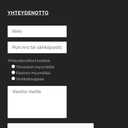
YHTEYDENOTTO
Yhteydenottoni koskee:
Ylivieskan myymälää
Raahen myymälää
Verkkokauppaa