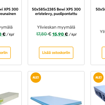
i XPS 300
50x585x2385 Bewi XPS 300
50x5
areunainen
eristelevy, puolipontattu
yymälä
Ylivieskan myymälä
Yl
17,80
€
0
€
15,90
€
/ kpl
/ kpl
oriin
Lisää ostoskoriin
ALE!
ALE!