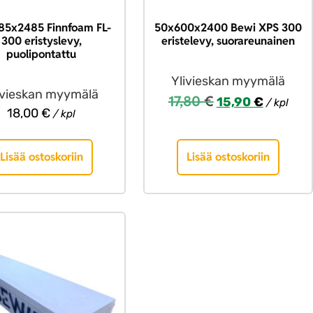
85x2485 Finnfoam FL-
50x600x2400 Bewi XPS 300
300 eristyslevy,
eristelevy, suorareunainen
puolipontattu
Ylivieskan myymälä
ivieskan myymälä
17,80
€
15,90
€
/ kpl
18,00
€
/ kpl
Lisää ostoskoriin
Lisää ostoskoriin