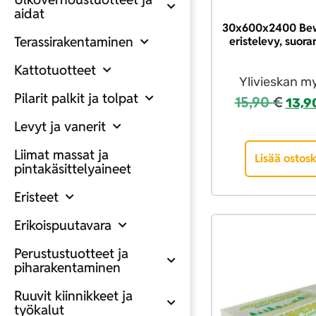
aidat
30x600x2400 Bew
Terassirakentaminen
eristelevy, suor
Kattotuotteet
Ylivieskan m
Pilarit palkit ja tolpat
15,90
€
13,9
Levyt ja vanerit
Liimat massat ja
Lisää ostosk
pintakäsittelyaineet
Eristeet
Erikoispuutavara
Perustustuotteet ja
piharakentaminen
Ruuvit kiinnikkeet ja
työkalut