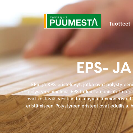
Tuotteet
EPS- J
EPS- ja XPS-eristelevyt, jotka ovat polystyreeni
polystyreenihelmiä. EPS tarkoittaa paisutettua po
ovat kestäviä, vesitiiviitä ja hyviä lämmöneristeit
eristämiseen. Polystyreenieristeet ovat edullisia,