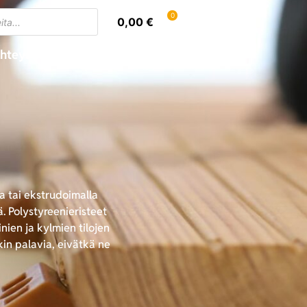
0
0,00
€
hteystiedot
Oma tili
la tai ekstrudoimalla
. Polystyreenieristeet
nien ja kylmien tilojen
kin palavia, eivätkä ne