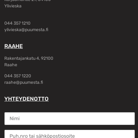
Ylivieska
044 357 1210
ylivieska@puumesta.fi
RAAHE
Rakentajankatu 4, 92100
Raahe
044 357 1220
raahe@puumesta.fi
YHTEYDENOTTO