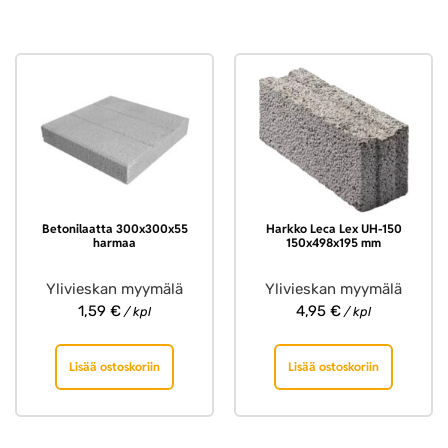
Betonilaatta 300x300x55
Harkko Leca Lex UH-150
harmaa
150x498x195 mm
Ylivieskan myymälä
Ylivieskan myymälä
1,59
€
4,95
€
/ kpl
/ kpl
Lisää ostoskoriin
Lisää ostoskoriin