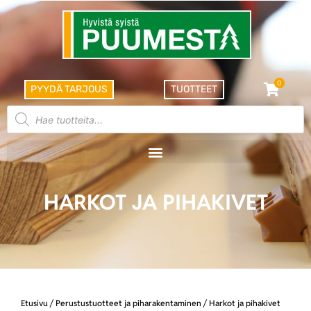
0
PYYDÄ TARJOUS
TUOTTEET
HARKOT JA PIHAKIVET
Etusivu
/
Perustustuotteet ja piharakentaminen
/ Harkot ja pihakivet