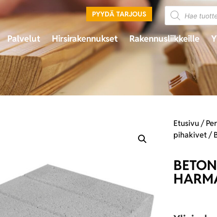
PYYDÄ TARJOUS
Palvelut
Hirsirakennukset
Rakennusliikkeille
Y
Etusivu
/
Pe
pihakivet
/ 
BETON
HARM