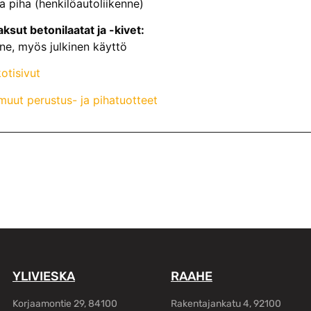
ja piha (henkilöautoliikenne)
ksut betonilaatat ja -kivet:
nne, myös julkinen käyttö
otisivut
uut perustus- ja pihatuotteet
YLIVIESKA
RAAHE
Korjaamontie 29, 84100
Rakentajankatu 4, 92100