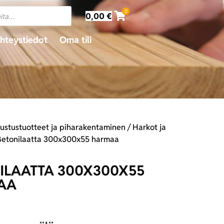
0
0,00
€
hteystiedot
Oma tili
rustustuotteet ja piharakentaminen
/
Harkot ja
Betonilaatta 300x300x55 harmaa
ILAATTA 300X300X55
AA