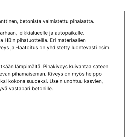
inen, betonista valmistettu pihalaatta.
arhaan, leikkialueelle ja autopaikalle.
a HB:n pihatuotteilla. Eri materiaalien
eys ja -laatoitus on yhdistetty luontevasti esim.
 pitkään lämpimältä. Pihakiveys kuivahtaa sateen
ä olevan pihamaiseman. Kiveys on myös helppo
äksi kokonaisuudeksi. Usein unohtuu kasvien,
yvä vastapari betonille.