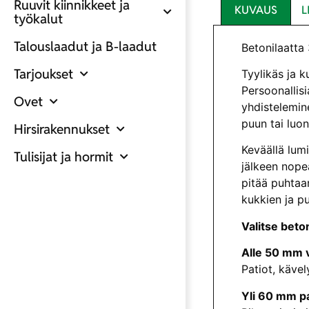
Ruuvit kiinnikkeet ja
KUVAUS
L
työkalut
Talouslaadut ja B-laadut
Betonilaatta
Tarjoukset
Tyylikäs ja k
Persoonallisi
Ovet
yhdistelemine
puun tai luo
Hirsirakennukset
Keväällä lumi
Tulisijat ja hormit
jälkeen nope
pitää puhtaa
kukkien ja pu
Valitse beto
Alle 50 mm v
Patiot, kävel
Yli 60 mm pa