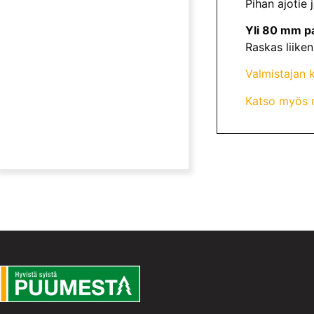
Pihan ajotie 
Yli 80 mm pa
Raskas liike
Valmistajan k
Katso myös m