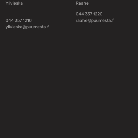
Ylivieska
Raahe
044 357 1220
044 357 1210
raahe@puumesta.fi
ylivieska@puumesta.fi