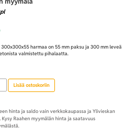
an myymälä
pl
a
a 300x300x55 harmaa on 55 mm paksu ja 300 mm leveä
etonista valmistettu pihalaatta.
Lisää ostoskoriin
en hinta ja saldo vain verkkokaupassa ja Ylivieskan
 Kysy Raahen myymälän hinta ja saatavuus
mälästä.