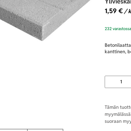
Yliviesk
1,59
€
/ k
232 varastoss
Betonilaatt
kanttinen, b
Tämän tuotte
myymälässä.
suoraan myy