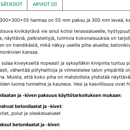
ISÄTIEDOT
ARVIOT (0)
 300x300x55 harmaa on 55 mm paksu ja 300 mm leveä, kantt
utsuva kivikäytävä vie sinut kotisi terassialueelle, hyötypuut
a, näyttäviä, pelkistettyjä, toimivia kokonaisuuksia on tarjoll
n on trendikästä, mikä näkyy useilla piha-alueilla; betonikiv
nnonkivien kanssa.
 sulaa kiveykseltä nopeasti ja syksylläkin kivipinta tuntuu
asti, vähentää pölyhaittoja ja viimeistelee talon ympärill
na. Muista, että koko piha on mahdollista yhdistää näyttäv
iden luoma tunnelma ja kauneus. Vesi ja kasvillisuus ovat h
nilaatan ja -kiven paksuus käyttötarkoituksen mukaan:
ahvat betonilaatat ja -kivet:
ytiet, polut ja oleskelualueet
ksut betonilaatat ja -kivet: