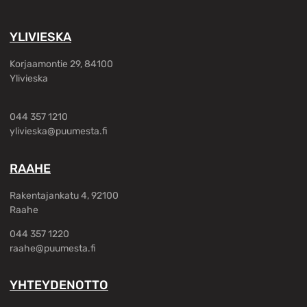
YLIVIESKA
Korjaamontie 29, 84100
Ylivieska
044 357 1210
ylivieska@puumesta.fi
RAAHE
Rakentajankatu 4, 92100
Raahe
044 357 1220
raahe@puumesta.fi
YHTEYDENOTTO