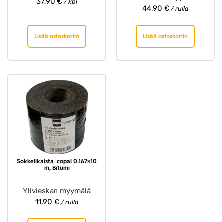
37,90
€
/ kpl
44,90
€
/ rulla
Lisää ostoskoriin
Lisää ostoskoriin
Sokkelikaista Icopal 0.167×10
m, Bitumi
Ylivieskan myymälä
11,90
€
/ rulla