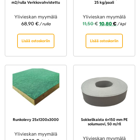
m2/rulla Verkkovahvistettu
25 kg/paali
Ylivieskan myymälä
Ylivieskan myymälä
11,50
€
68,90
€
10,80
€
/ rulla
/ kpl
Lisää ostoskoriin
Lisää ostoskoriin
Runkolevy 25x1200x3000
Sokkelikaista 6×150 mm PE
solumuovi, 50 m/rll
Ylivieskan myymälä
Ylivieskan myymälä