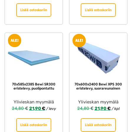
Lisää ostoskoriin
Lisää ostoskoriin
ALE!
ALE!
70x585x2385 Bewi SR300
70x600x2400 Bewi XPS 300
eristelevy, puolipontattu
eristelevy, suorareunainen
Ylivieskan myymälä
Ylivieskan myymälä
24,80
€
24,80
€
21,90
€
21,90
€
/ levy
/ kpl
Lisää ostoskoriin
Lisää ostoskoriin