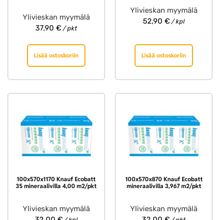
Ylivieskan myymälä
Ylivieskan myymälä
52,90
€
/ kpl
37,90
€
/ pkt
Lisää ostoskoriin
Lisää ostoskoriin
100x570x1170 Knauf Ecobatt
100x570x870 Knauf Ecobatt
35 mineraalivilla 4,00 m2/pkt
mineraalivilla 3,967 m2/pkt
Ylivieskan myymälä
Ylivieskan myymälä
32,00
€
32,00
€
/ kpl
/ pkt