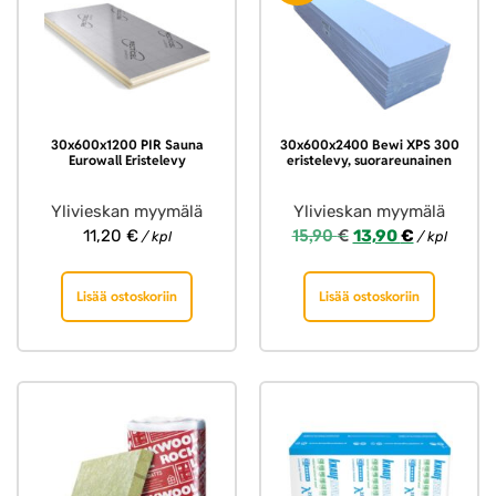
30x600x1200 PIR Sauna
30x600x2400 Bewi XPS 300
Eurowall Eristelevy
eristelevy, suorareunainen
Ylivieskan myymälä
Ylivieskan myymälä
15,90
€
11,20
€
13,90
€
/ kpl
/ kpl
Lisää ostoskoriin
Lisää ostoskoriin