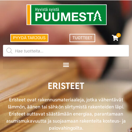
0
PYYDÄ TARJOUS
TUOTTEET
ERISTEET
Eristeet ovat rakennusmateriaaleja, jotka vähentävät
lämmön, äänen tai sähkön siirtymistä rakenteiden läpi.
Eristeet auttavat säästämään energiaa, parantamaan
asumismukavuutta ja suojaamaan rakenteita kosteus- ja
palovahingoilta.