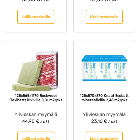
Lisää ostoskoriin
Lisää ostoskoriin
125x565x1170 Rockwool
125x570x870 Knauf Ecobatt
Flexibatts kivivilla 3,31 m2/pkt
mineraalivilla 2,48 m2/pkt
Ylivieskan myymälä
Ylivieskan myymälä
44,90
€
23,16
€
/ pkt
/ pkt
Lisää ostoskoriin
Lisää ostoskoriin