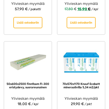
Ylivieskan myymälä
Ylivieskan myymälä
17,80
€
57,90
€
15,90
€
/ paketti
/ kpl
Lisää ostoskoriin
Lisää ostoskoriin
50x600x2500 Finnfoam FI-300
70x570x1170 Knauf Ecobatt
eristyslevy, suorareunainen
mineraalivilla 5,34 m2/pkt
Ylivieskan myymälä
Ylivieskan myymälä
18,00
€
29,90
€
/ kpl
/ pkt