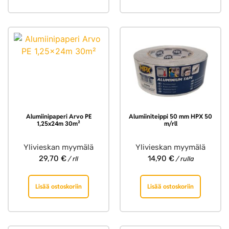
Alumiinipaperi Arvo PE
Alumiiniteippi 50 mm HPX 50
1,25x24m 30m²
m/rll
Ylivieskan myymälä
Ylivieskan myymälä
29,70
€
14,90
€
/ rll
/ rulla
Lisää ostoskoriin
Lisää ostoskoriin