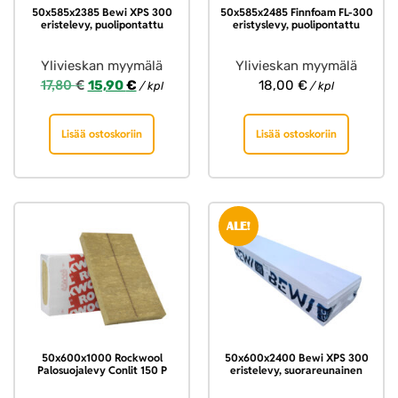
50x585x2385 Bewi XPS 300
50x585x2485 Finnfoam FL-300
eristelevy, puolipontattu
eristyslevy, puolipontattu
Ylivieskan myymälä
Ylivieskan myymälä
17,80
€
15,90
€
18,00
€
/ kpl
/ kpl
Lisää ostoskoriin
Lisää ostoskoriin
ALE!
50x600x1000 Rockwool
50x600x2400 Bewi XPS 300
Palosuojalevy Conlit 150 P
eristelevy, suorareunainen