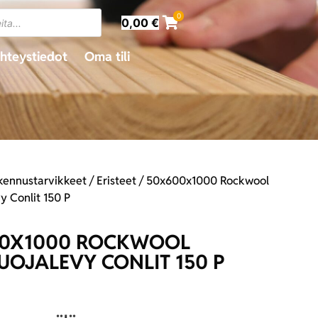
0
0,00
€
hteystiedot
Oma tili
kennustarvikkeet
/
Eristeet
/ 50x600x1000 Rockwool
y Conlit 150 P
0X1000 ROCKWOOL
UOJALEVY CONLIT 150 P