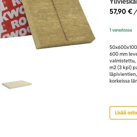
Yliviesk
57,90
€
/
1 varastossa
50x600x1000
600 mm leveä
valmistettu,
m2 (3 kpl) p
läpivientien
korkeissa lä
Lisää osto