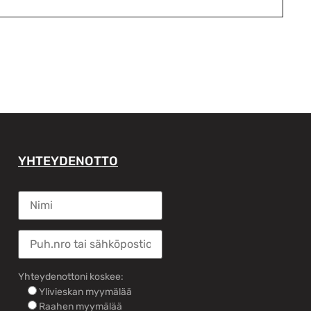
YHTEYDENOTTO
Yhteydenottoni koskee:
Ylivieskan myymälää
Raahen myymälää