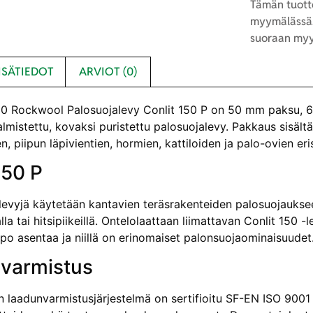
Tämän tuotte
myymälässä.
suoraan myy
ISÄTIEDOT
ARVIOT (0)
 Rockwool Palosuojalevy Conlit 150 P on 50 mm paksu, 60
valmistettu, kovaksi puristettu palosuojalevy. Pakkaus sisäl
n, piipun läpivientien, hormien, kattiloiden ja palo-ovien er
150 P
evyjä käytetään kantavien teräsrakenteiden palosuojauksee
la tai hitsipiikeillä. Ontelolaattaan liimattavan Conlit 150 
ppo asentaa ja niillä on erinomaiset palonsuojaominaisuudet
varmistus
aadunvarmistusjärjestelmä on sertifioitu SF-EN ISO 9001