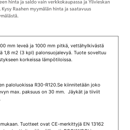
en hinta ja saldo vain verkkokaupassa ja Ylivieskan
 Kysy Raahen myymälän hinta ja saatavuus
mälästä.
0 mm leveä ja 1000 mm pitkä, vettähylkivästä
tää 1,8 m2 (3 kpl) palonsuojalevyä. Tuote soveltuu
istykseen korkeissa lämpötiloissa.
n paloluokissa R30-R120.Se kiinnitetään joko
-levyn max. paksuus on 30 mm. Jäykät ja tiiviit
.
 mukaan. Tuotteet ovat CE-merkittyjä EN 13162