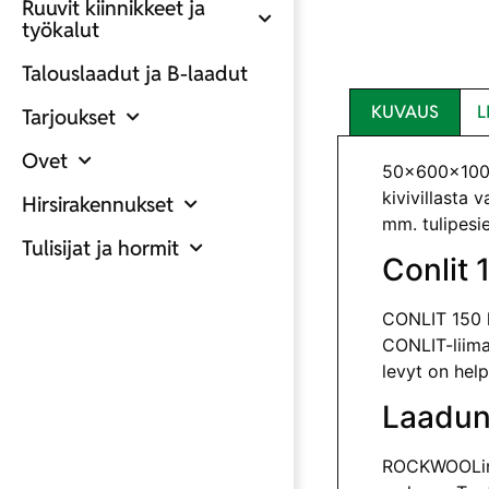
Ruuvit kiinnikkeet ja
työkalut
Talouslaadut ja B-laadut
KUVAUS
L
Tarjoukset
Ovet
50x600x1000
kivivillasta 
Hirsirakennukset
mm. tulipesie
Tulisijat ja hormit
Conlit 
CONLIT 150 l
CONLIT-liimal
levyt on hel
Laadun
ROCKWOOLin l