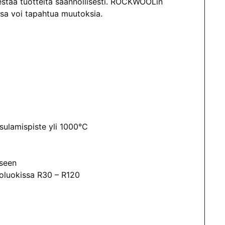
staa tuotteita säännöllisesti. ROCKWOOLin
issa voi tapahtua muutoksia.
sulamispiste yli 1000°C
kseen
oluokissa R30 – R120