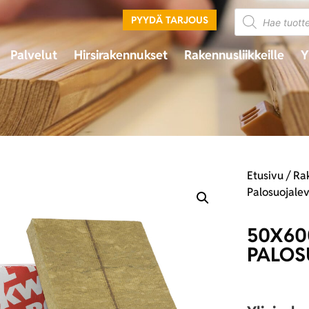
PYYDÄ TARJOUS
Palvelut
Hirsirakennukset
Rakennusliikkeille
Y
Etusivu
/
Ra
Palosuojalev
50X60
PALOS