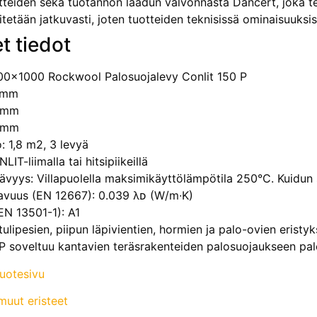
teiden sekä tuotannon laadun valvonnasta Dancert, joka te
itetään jatkuvasti, joten tuotteiden teknisissä ominaisuuks
t tiedot
00x1000 Rockwool Palosuojalevy Conlit 150 P
 mm
0 mm
0 mm
 1,8 m2, 3 levyä
LIT-liimalla tai hitsipiikeillä
yys: Villapuolella maksimikäyttölämpötila 250°C. Kuidun 
vuus (EN 12667): 0.039 λᴅ (W/m∙K)
EN 13501-1): A1
ulipesien, piipun läpivientien, hormien ja palo-ovien eristy
 soveltuu kantavien teräsrakenteiden palosuojaukseen pal
tuotesivu
uut eristeet