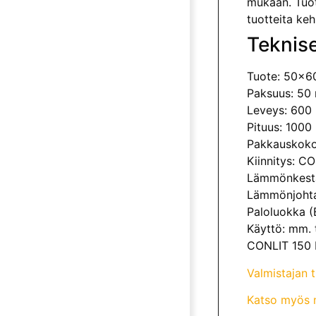
mukaan. Tuot
tuotteita keh
Teknise
Tuote: 50x6
Paksuus: 50
Leveys: 60
Pituus: 100
Pakkauskoko:
Kiinnitys: CON
Lämmönkestäv
Lämmönjohta
Paloluokka (
Käyttö: mm. t
CONLIT 150 P
Valmistajan 
Katso myös m