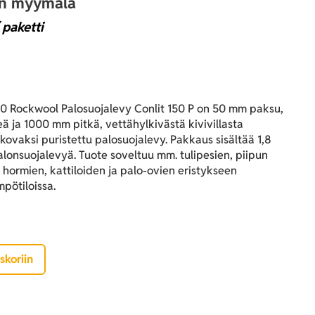
an myymälä
 paketti
 Rockwool Palosuojalevy Conlit 150 P on 50 mm paksu,
 ja 1000 mm pitkä, vettähylkivästä kivivillasta
 kovaksi puristettu palosuojalevy. Pakkaus sisältää 1,8
alonsuojalevyä. Tuote soveltuu mm. tulipesien, piipun
, hormien, kattiloiden ja palo-ovien eristykseen
mpötiloissa.
skoriin