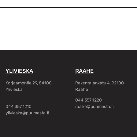
YLIVIESKA
RAAHE
Korjaamontie 29, 84100
Rakentajankatu 4, 92100
Ylivieska
Raahe
044 357 1220
044 357 1210
raahe@puumesta.fi
ylivieska@puumesta.fi