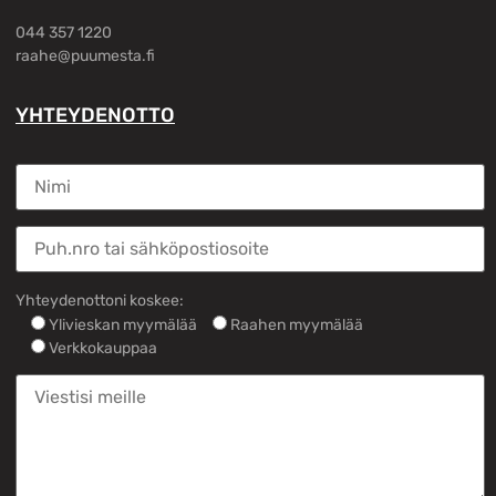
044 357 1220
raahe@puumesta.fi
YHTEYDENOTTO
Yhteydenottoni koskee:
Ylivieskan myymälää
Raahen myymälää
Verkkokauppaa