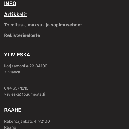
INFO
Artikkelit
Toimitus-, maksu- ja sopimusehdot
Rekisteriseloste
YLIVIESKA
Korjaamontie 29, 84100
Ylivieska
044 357 1210
ylivieska@puumesta.fi
RAAHE
Rakentajankatu 4, 92100
Raahe