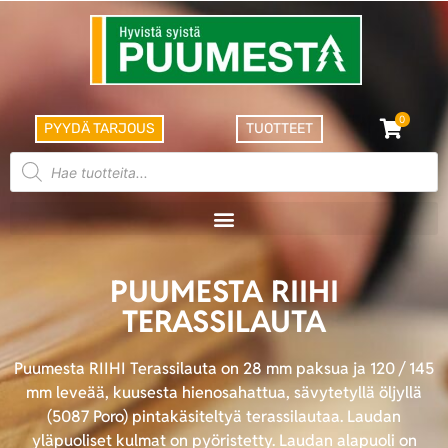
0
PYYDÄ TARJOUS
TUOTTEET
PUUMESTA RIIHI
TERASSILAUTA
Puumesta RIIHI Terassilauta on 28 mm paksua ja 120 / 145
mm leveää, kuusesta hienosahattua, sävytetyllä öljyllä
(5087 Poro) pintakäsiteltyä terassilautaa. Laudan
yläpuoliset kulmat on pyöristetty. Laudan alapuoli on