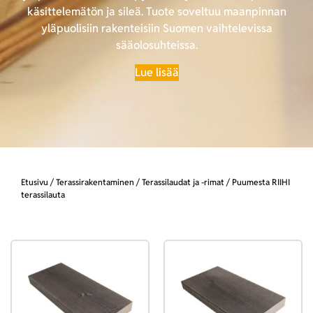
käsittelemätön ja sileä. Tuote soveltuu maanpinnan
yläpuolisiin rakenteisiin Suomen vaihtelevissa
sääolosuhteissa.
Lue lisää
Etusivu
/
Terassirakentaminen
/
Terassilaudat ja -rimat
/ Puumesta RIIHI
terassilauta