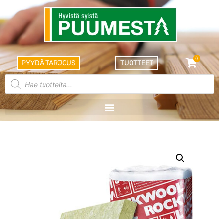
0
PYYDÄ TARJOUS
TUOTTEET