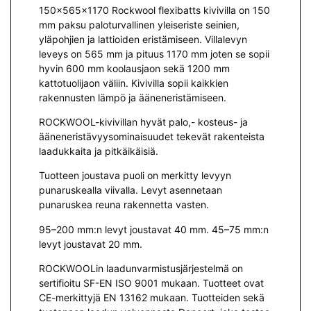
150x565x1170 Rockwool flexibatts kivivilla on 150
mm paksu paloturvallinen yleiseriste seinien,
yläpohjien ja lattioiden eristämiseen. Villalevyn
leveys on 565 mm ja pituus 1170 mm joten se sopii
hyvin 600 mm koolausjaon sekä 1200 mm
kattotuolijaon väliin. Kivivilla sopii kaikkien
rakennusten lämpö ja ääneneristämiseen.
ROCKWOOL-kivivillan hyvät palo,- kosteus- ja
ääneneristävyysominaisuudet tekevät rakenteista
laadukkaita ja pitkäikäisiä.
Tuotteen joustava puoli on merkitty levyyn
punaruskealla viivalla. Levyt asennetaan
punaruskea reuna rakennetta vasten.
95–200 mm:n levyt joustavat 40 mm. 45–75 mm:n
levyt joustavat 20 mm.
ROCKWOOLin laadunvarmistusjärjestelmä on
sertifioitu SF-EN ISO 9001 mukaan. Tuotteet ovat
CE-merkittyjä EN 13162 mukaan. Tuotteiden sekä