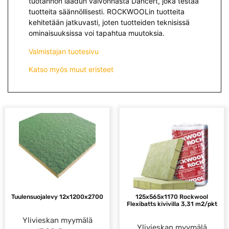
tuotannon laadun valvonnasta Dancert, joka testaa
tuotteita säännöllisesti. ROCKWOOLin tuotteita
kehitetään jatkuvasti, joten tuotteiden teknisissä
ominaisuuksissa voi tapahtua muutoksia.
Valmistajan tuotesivu
Katso myös muut eristeet
Tuulensuojalevy 12x1200x2700
125x565x1170 Rockwool
Flexibatts kivivilla 3,31 m2/pkt
Ylivieskan myymälä
Ylivieskan myymälä