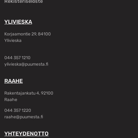
Rekisteriseloste
YLIVIESKA
Korjaamontie 29, 84100
Ylivieska
044 357 1210
ylivieska@puumesta.fi
RAAHE
Rakentajankatu 4, 92100
Raahe
044 357 1220
raahe@puumesta.fi
YHTEYDENOTTO