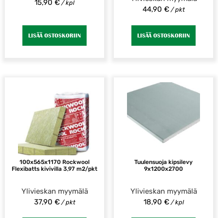
15,90
€
/ kpl
44,90
€
/ pkt
LISÄÄ OSTOSKORIIN
LISÄÄ OSTOSKORIIN
100x565x1170 Rockwool
Tuulensuoja kipsilevy
Flexibatts kivivilla 3,97 m2/pkt
9x1200x2700
Ylivieskan myymälä
Ylivieskan myymälä
37,90
€
18,90
€
/ pkt
/ kpl