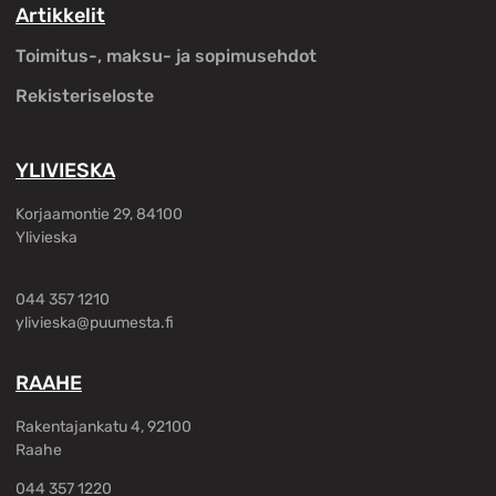
Artikkelit
Toimitus-, maksu- ja sopimusehdot
Rekisteriseloste
YLIVIESKA
Korjaamontie 29, 84100
Ylivieska
044 357 1210
ylivieska@puumesta.fi
RAAHE
Rakentajankatu 4, 92100
Raahe
044 357 1220