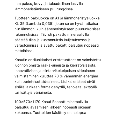
mm paksu, kevyt ja taloudellinen lasivilla
lämmöneristämiseen puurungoissa.
Tuotteen paloluokka on A1 ja lämmöneristysluokka
KL 35 (Lambda 0,035), joten se on hyvä ratkaisu
niin lämmön, kuin ääneneristykseen puurunkoisissa
rakennuksissa. Tiiviisti pakattu mineraalivilla
säästää tilaa ja kustannuksia kuljetuksessa ja
varastoinnissa ja avattu paketti palautuu nopeasti
mittoihinsa.
Knaufin ensiluokkaiset eristetuotteet on valmistettu
luonnon omista raaka-aineista ja kierrätyslasista.
Innovatiivisen ja elintarvikekelpoisen sideaineen
valmistaminen kuluttaa 70 % vähemmän energiaa
kuin perinteiset sideaineet. Lisäksi eristeet eivät
sisällä lainkaan formaldehydiä, fenoleita, akryyliä
tai lisättyjä väriaineita.
100x570x1170 Knauf Ecobatt mineraalivilla
palautuu avaamisen jälkeen nopeasti oikeaan
kokoonsa. Tuotteiden käsittely on helppoa