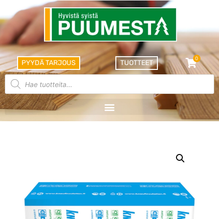
0
PYYDÄ TARJOUS
TUOTTEET