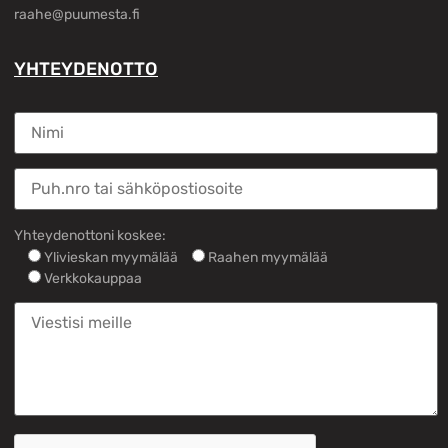
raahe@puumesta.fi
YHTEYDENOTTO
Yhteydenottoni koskee:
Ylivieskan myymälää
Raahen myymälää
Verkkokauppaa