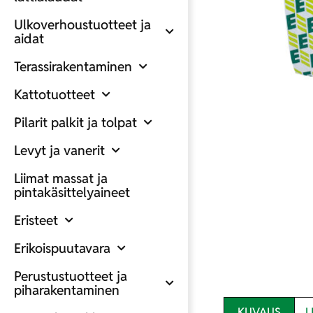
Ulkoverhoustuotteet ja
aidat
Terassirakentaminen
Kattotuotteet
Pilarit palkit ja tolpat
Levyt ja vanerit
Liimat massat ja
pintakäsittelyaineet
Eristeet
Erikoispuutavara
Perustustuotteet ja
piharakentaminen
KUVAUS
L