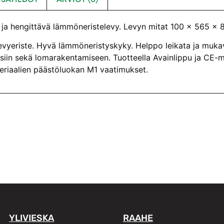
 ja hengittävä lämmöneristelevy. Levyn mitat 100 x 565 x
evyeriste. Hyvä lämmöneristyskyky. Helppo leikata ja mukava
siin sekä lomarakentamiseen. Tuotteella Avainlippu ja CE-mer
riaalien päästöluokan M1 vaatimukset.
YLIVIESKA
RAAHE