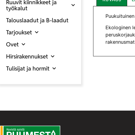
Ruuvit kiinnikkeet ja
työkalut
Puukuituinen
Talouslaadut ja B-laadut
Ekologinen l
Tarjoukset
peruskorjauk
rakennusmate
Ovet
Hirsirakennukset
Tulisijat ja hormit