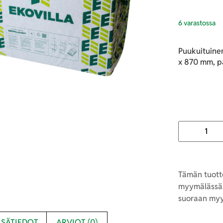
6 varastossa
Puukuituine
x 870 mm, p
Tämän tuotte
myymälässä.
suoraan myy
ISÄTIEDOT
ARVIOT (0)