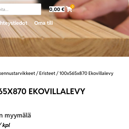
0
0,00
€
hteystiedot
Oma tili
kennustarvikkeet
/
Eristeet
/ 100x565x870 Ekovillalevy
65X870 EKOVILLALEVY
an myymälä
 kpl