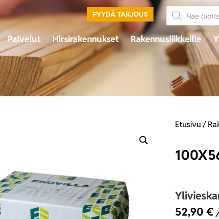
PYYDÄ TARJOUS
Palvelut
Hirsirakennukset
Rakennusliikkeille
Y
Etusivu
/
Ra
100X5
Yliviesk
52,90
€
/