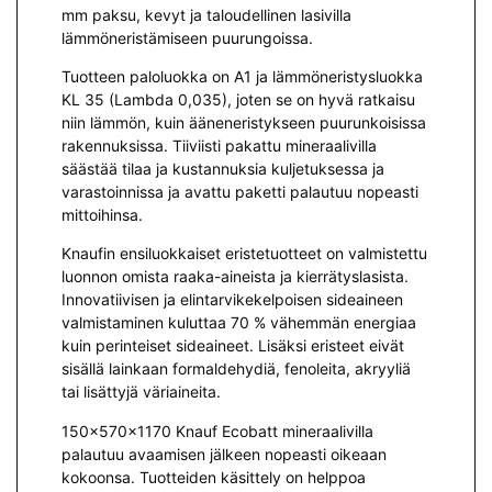
mm paksu, kevyt ja taloudellinen lasivilla
lämmöneristämiseen puurungoissa.
Tuotteen paloluokka on A1 ja lämmöneristysluokka
KL 35 (Lambda 0,035), joten se on hyvä ratkaisu
niin lämmön, kuin ääneneristykseen puurunkoisissa
rakennuksissa. Tiiviisti pakattu mineraalivilla
säästää tilaa ja kustannuksia kuljetuksessa ja
varastoinnissa ja avattu paketti palautuu nopeasti
mittoihinsa.
Knaufin ensiluokkaiset eristetuotteet on valmistettu
luonnon omista raaka-aineista ja kierrätyslasista.
Innovatiivisen ja elintarvikekelpoisen sideaineen
valmistaminen kuluttaa 70 % vähemmän energiaa
kuin perinteiset sideaineet. Lisäksi eristeet eivät
sisällä lainkaan formaldehydiä, fenoleita, akryyliä
tai lisättyjä väriaineita.
150x570x1170 Knauf Ecobatt mineraalivilla
palautuu avaamisen jälkeen nopeasti oikeaan
kokoonsa. Tuotteiden käsittely on helppoa