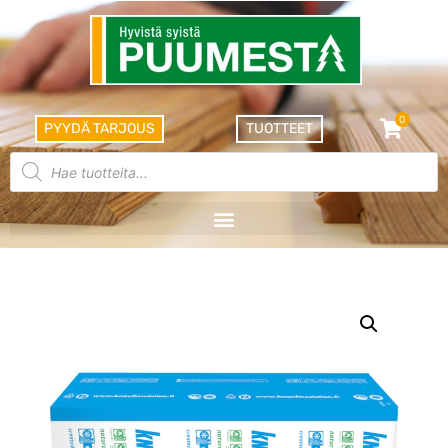
0
PYYDÄ TARJOUS
TUOTTEET