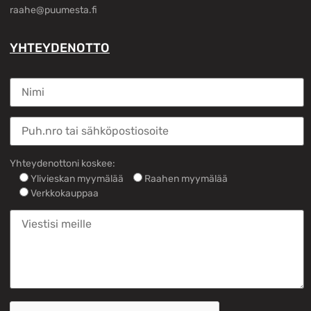
raahe@puumesta.fi
YHTEYDENOTTO
Yhteydenottoni koskee:
Ylivieskan myymälää
Raahen myymälää
Verkkokauppaa