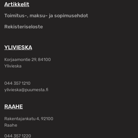
Artikkelit
Toimitus-, maksu- ja sopimusehdot
Rekisteriseloste
YLIVIESKA
Korjaamontie 29, 84100
Ylivieska
044 357 1210
ylivieska@puumesta.fi
RAAHE
Rakentajankatu 4, 92100
Raahe
044 357 1220