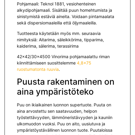
Pohjamaali: Teknol 1881, vesiohenteinen
alkydipohjamaali. Sisältää puun homehtumista ja
sinistymistä estäviä aineita. Voidaan pintamaalata
sekä dispersiomaaleilla että öljymaaleilla.
Tuotteesta käytetään myös mm. seuraavia
nimityksiä: Aitarima, säleikkörima, tipparima,
kaiderima, sälerima, terassirima
42×42/30×4500 Vinorima pohjamaalattu riman
kiinnittämiseen suosittelemme
4,8×75
ruostumatonta ruuvia
.
Puusta rakentaminen on
aina ympäristöteko
Puu on ikiaikainen luonnon supertuote. Puuta on
aina arvostettu sen saatavuuden, helpon
työstettävyyden, lämmöneristävyyden ja kauniin
ulkomuodon vuoksi. Puu on aito, uusiutuva ja
ympäristöystävällinen luonnon tuote. Puutaloissa