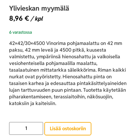
Ylivieskan myymälä
8,96
€
/ kpl
6 varastossa
42×42/30×4500 Vinorima pohjamaalattu on 42 mm
paksu, 42 mm leveä ja 4500 pitkä, kuusesta
valmistettu, ympäriinsä hienosahattu ja valkoisella
vesiohenteisella pohjamaalilla maalattu,
tasalaatuinen mittatarkka säleikkörima. Riman kaikki
nurkat ovat pyöristetty. Hienosahattu pinta on
tasaisen karhea ja edesauttaa pintakäsittelyaineiden
lujan tarttuvuuden puun pintaan. Tuotetta käytetään
piharakentamiseen, terassiaitoihin, näkösuojiin,
katoksiin ja kaiteisiin.
Lisää ostoskoriin