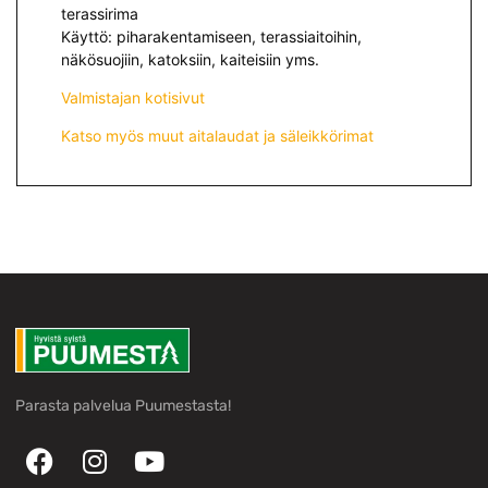
terassirima
Käyttö: piharakentamiseen, terassiaitoihin,
näkösuojiin, katoksiin, kaiteisiin yms.
Valmistajan kotisivut
Katso myös muut aitalaudat ja säleikkörimat
Parasta palvelua Puumestasta!