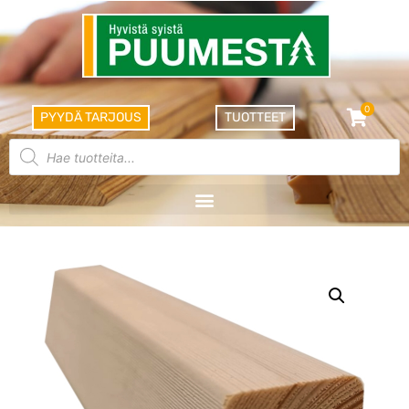
0
PYYDÄ TARJOUS
TUOTTEET