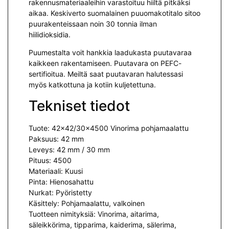
rakennusmateriaaleihin varastoituu hiiltä pitkäksi
aikaa. Keskiverto suomalainen puuomakotitalo sitoo
puurakenteissaan noin 30 tonnia ilman
hiilidioksidia.
Puumestalta voit hankkia laadukasta puutavaraa
kaikkeen rakentamiseen. Puutavara on PEFC-
sertifioitua. Meiltä saat puutavaran halutessasi
myös katkottuna ja kotiin kuljetettuna.
Tekniset tiedot
Tuote: 42×42/30×4500 Vinorima pohjamaalattu
Paksuus: 42 mm
Leveys: 42 mm / 30 mm
Pituus: 4500
Materiaali: Kuusi
Pinta: Hienosahattu
Nurkat: Pyöristetty
Käsittely: Pohjamaalattu, valkoinen
Tuotteen nimityksiä: Vinorima, aitarima,
säleikkörima, tipparima, kaiderima, sälerima,