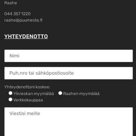
Raahe
044 357 1220
raahe@puumesta.fi
YHTEYDENOTTO
Yhteydenottoni koskee:
Ylivieskan myymälää
Raahen myymälää
Verkkokauppaa