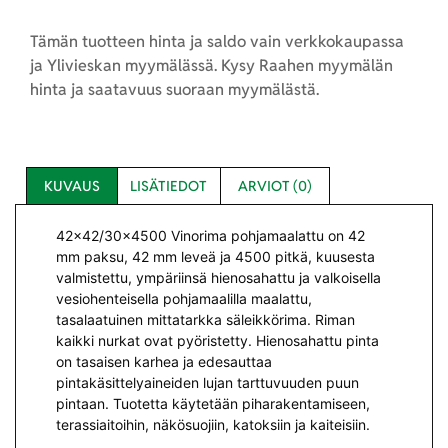
Tämän tuotteen hinta ja saldo vain verkkokaupassa
ja Ylivieskan myymälässä. Kysy Raahen myymälän
hinta ja saatavuus suoraan myymälästä.
KUVAUS
LISÄTIEDOT
ARVIOT (0)
42×42/30×4500 Vinorima pohjamaalattu on 42
mm paksu, 42 mm leveä ja 4500 pitkä, kuusesta
valmistettu, ympäriinsä hienosahattu ja valkoisella
vesiohenteisella pohjamaalilla maalattu,
tasalaatuinen mittatarkka säleikkörima. Riman
kaikki nurkat ovat pyöristetty. Hienosahattu pinta
on tasaisen karhea ja edesauttaa
pintakäsittelyaineiden lujan tarttuvuuden puun
pintaan. Tuotetta käytetään piharakentamiseen,
terassiaitoihin, näkösuojiin, katoksiin ja kaiteisiin.