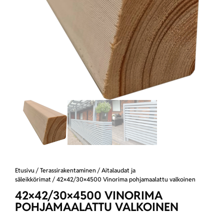
Etusivu
/
Terassirakentaminen
/
Aitalaudat ja
säleikkörimat
/ 42×42/30×4500 Vinorima pohjamaalattu valkoinen
42×42/30×4500 VINORIMA
POHJAMAALATTU VALKOINEN