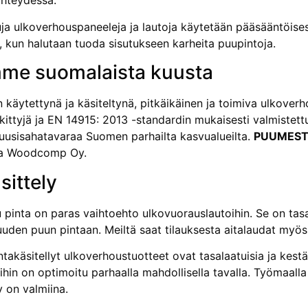
hteydessä.
ja ulkoverhouspaneeleja ja lautoja käytetään pääsääntöises
, kun halutaan tuoda sisutukseen karheita puupintoja.
me suomalaista kuusta
 käytettynä ja käsiteltynä, pitkäikäinen ja toimiva ulkover
ittyjä ja EN 14915: 2013 -standardin mukaisesti valmistet
 kuusisahatavaraa Suomen parhailta kasvualueilta.
PUUMES
la Woodcomp Oy.
sittely
 pinta on paras vaihtoehto ulkovuorauslautoihin. Se on tasa
uuden puun pintaan. Meiltä saat tilauksesta aitalaudat myös 
intakäsitellyt ulkoverhoustuotteet ovat tasalaatuisia ja ke
hin on optimoitu parhaalla mahdollisella tavalla. Työmaalla 
y on valmiina.