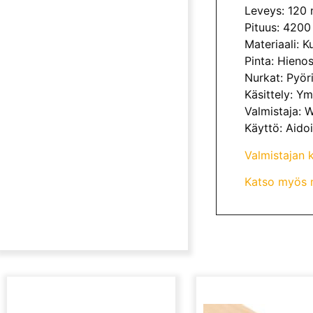
Leveys: 120
Pituus: 420
Materiaali: K
Pinta: Hieno
Nurkat: Pyöri
Käsittely: Y
Valmistaja:
Käyttö: Aidoi
Valmistajan k
Katso myös m