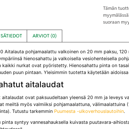
Tämän tuotte
myymälässä.
suoraan myy
ISÄTIEDOT
ARVIOT (0)
 Aitalauta pohjamaalattu valkoinen on 20 mm paksu, 120 
ympäriinsä hienosahattu ja valkoisella vesiohenteisella pohj
 kaikki nurkat ovat pyöristetty. Hienosahattu pinta on tasa
vuuden puun pintaan. Yleisimmin tuotetta käytetään aidoissa
hatut aitalaudat
 aitalaudat ovat paksuudeltaan yleensä 20 mm ja leveys va
at meiltä myös valmiiksi pohjamaalattuna, välimaalattuina (1
inta). Tutustu tarkemmin
Puumesta -ulkoverhouslautoihin
.
pinta syntyy vannesahauksella kuivasta puutavara-aihiosta ta