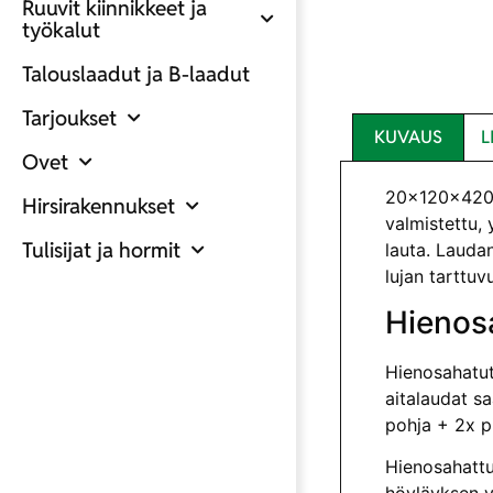
Ruuvit kiinnikkeet ja
työkalut
Talouslaadut ja B-laadut
Tarjoukset
KUVAUS
L
Ovet
20x120x4200
Hirsirakennukset
valmistettu, 
Tulisijat ja hormit
lauta. Laudan
lujan tarttu
Hienosa
Hienosahatut
aitalaudat sa
pohja + 2x p
Hienosahattu 