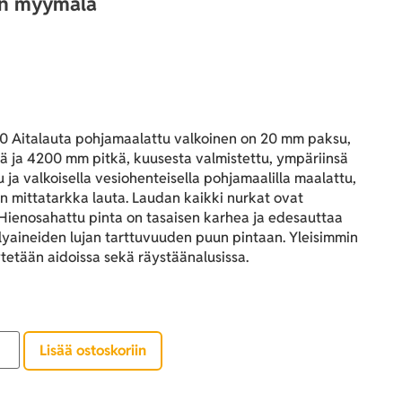
an myymälä
 Aitalauta pohjamaalattu valkoinen on 20 mm paksu,
ä ja 4200 mm pitkä, kuusesta valmistettu, ympäriinsä
 ja valkoisella vesiohenteisella pohjamaalilla maalattu,
n mittatarkka lauta. Laudan kaikki nurkat ovat
 Hienosahattu pinta on tasaisen karhea ja edesauttaa
lyaineiden lujan tarttuvuuden puun pintaan. Yleisimmin
tetään aidoissa sekä räystäänalusissa.
Lisää ostoskoriin