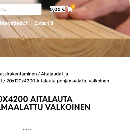
0
0,00
€
hteystiedot
Oma tili
rassirakentaminen
/
Aitalaudat ja
at
/ 20x120x4200 Aitalauta pohjamaalattu valkoinen
0X4200 AITALAUTA
MAALATTU VALKOINEN