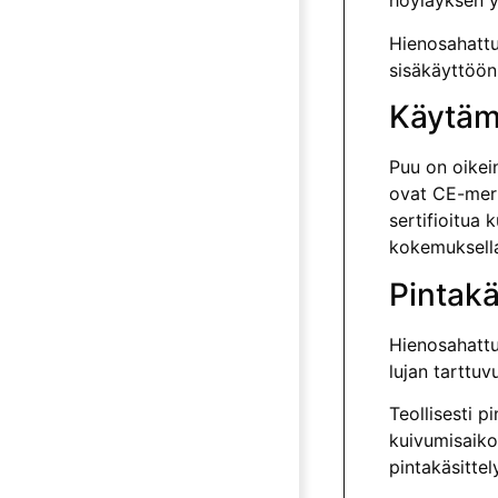
höyläyksen y
Hienosahattu
sisäkäyttöön
Käytäm
Puu on oikein
ovat CE-merk
sertifioitua
kokemuksel
Pintakä
Hienosahattu
lujan tarttuv
Teollisesti p
kuivumisaikoi
pintakäsittel