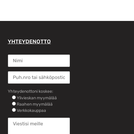
YHTEYDENOTTO
Yhteydenottoni koskee:
Ylivieskan myymälää
Raahen myymälää
Verkkokauppaa