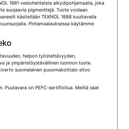
L 1881 vesiohenteista alkydipohjamaalia, joka
lta suojaavia pigmenttejä. Tuote voidaan
 paneelit käsitellään TEKNOL 1888 kuultavalla
0 puunsuojalla. Pintamaalauksessa käytämme
eko
atavuuden, helpon työstettävyyden,
a ja ympäristöystävällinen luonnon tuote.
eskiverto suomalainen puuomakotitalo sitoo
. Puutavara on PEFC-sertifioitua. Meiltä saat