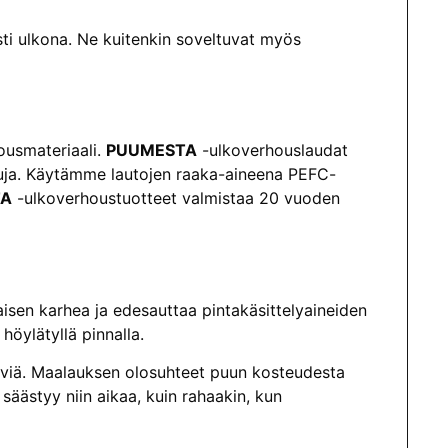
ti ulkona. Ne kuitenkin soveltuvat myös
housmateriaali.
PUUMESTA
-ulkoverhouslaudat
tuja. Käytämme lautojen raaka-aineena PEFC-
TA
-ulkoverhoustuotteet valmistaa 20 vuoden
isen karhea ja edesauttaa pintakäsittelyaineiden
höylätyllä pinnalla.
stäviä. Maalauksen olosuhteet puun kosteudesta
säästyy niin aikaa, kuin rahaakin, kun