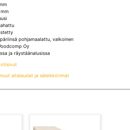
 mm
0 mm
uusi
sahattu
stetty
mpäriinsä pohjamaalattu, valkoinen
 Woodcomp Oy
ssa ja räystäänalusissa
otisivut
uut aitalaudat ja säleikkörimat