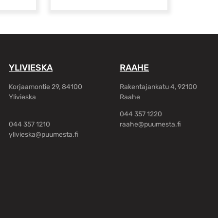
YLIVIESKA
RAAHE
Korjaamontie 29, 84100
Rakentajankatu 4, 92100
Ylivieska
Raahe
044 357 1220
044 357 1210
raahe@puumesta.fi
ylivieska@puumesta.fi