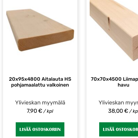
20x95x4800 Aitalauta HS
70x70x4500 Liimapu
pohjamaalattu valkoinen
havu
Ylivieskan myymälä
Ylivieskan myy
7,90
€
38,00
€
/ kpl
/ kp
LISÄÄ OSTOSKORIIN
LISÄÄ OSTOSKOR