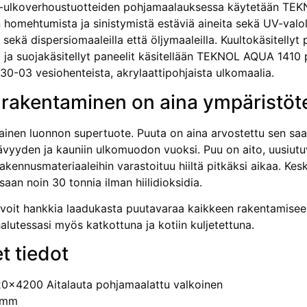
-ulkoverhoustuotteiden pohjamaalauksessa käytetään TEKNO
n homehtumista ja sinistymistä estäviä aineita sekä UV-valo
sekä dispersiomaaleilla että öljymaaleilla. Kuultokäsitellyt
a ja suojakäsitellyt paneelit käsitellään TEKNOL AQUA 141
-03 vesiohenteista, akrylaattipohjaista ulkomaalia.
 rakentaminen on aina ympäristöt
kainen luonnon supertuote. Puuta on aina arvostettu sen sa
vyyden ja kauniin ulkomuodon vuoksi. Puu on aito, uusiutuv
rakennusmateriaaleihin varastoituu hiiltä pitkäksi aikaa. K
aan noin 30 tonnia ilman hiilidioksidia.
voit hankkia laadukasta puutavaraa kaikkeen rakentamiseen
alutessasi myös katkottuna ja kotiin kuljetettuna.
t tiedot
0x4200 Aitalauta pohjamaalattu valkoinen
 mm