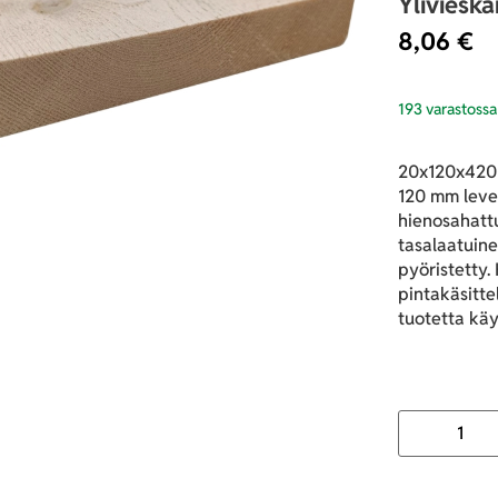
Yliviesk
8,06
€
193 varastossa
20x120x4200
120 mm leve
hienosahattu
tasalaatuine
pyöristetty.
pintakäsitte
tuotetta käy