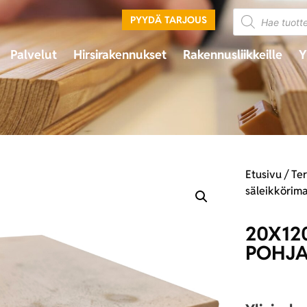
PYYDÄ TARJOUS
Palvelut
Hirsirakennukset
Rakennusliikkeille
Y
Etusivu
/
Te
säleikkörim
20X12
POHJA