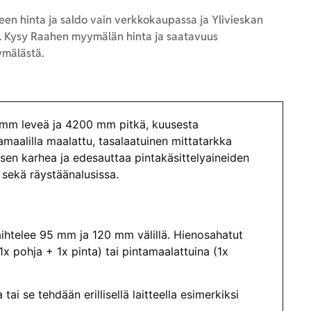
en hinta ja saldo vain verkkokaupassa ja Ylivieskan
 Kysy Raahen myymälän hinta ja saatavuus
mälästä.
mm leveä ja 4200 mm pitkä, kuusesta
amaalilla maalattu, tasalaatuinen mittatarkka
isen karhea ja edesauttaa pintakäsittelyaineiden
 sekä räystäänalusissa.
ihtelee 95 mm ja 120 mm välillä. Hienosahatut
x pohja + 1x pinta) tai pintamaalattuina (1x
i se tehdään erillisellä laitteella esimerkiksi