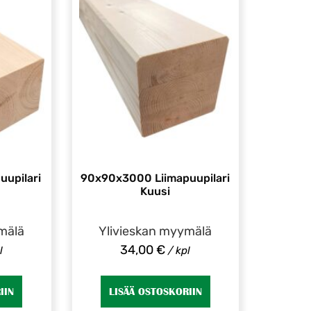
upilari
90x90x3000 Liimapuupilari
Kuusi
mälä
Ylivieskan myymälä
34,00
€
l
/ kpl
IIN
LISÄÄ OSTOSKORIIN