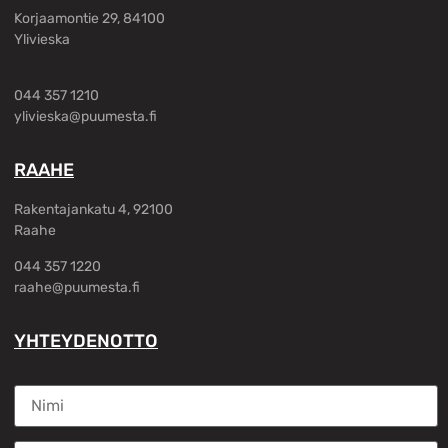
Korjaamontie 29, 84100
Ylivieska
044 357 1210
ylivieska@puumesta.fi
RAAHE
Rakentajankatu 4, 92100
Raahe
044 357 1220
raahe@puumesta.fi
YHTEYDENOTTO