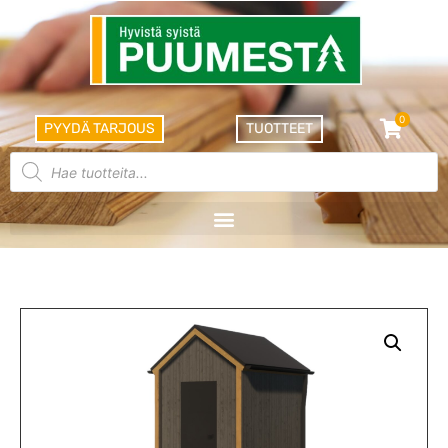
0
PYYDÄ TARJOUS
TUOTTEET