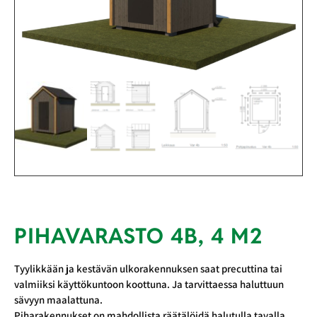
PIHAVARASTO 4B, 4 M2
Tyylikkään ja kestävän ulkorakennuksen saat precuttina tai
valmiiksi käyttökuntoon koottuna. Ja tarvittaessa haluttuun
sävyyn maalattuna.
Piharakennukset on mahdollista räätälöidä halutulla tavalla.