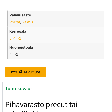
Valmiusaste
Precut
,
Valmis
Kerrosala
5,7 m2
Huoneistoala
4 m2
PYYDÄ TARJOUS!
Tuotekuvaus
Pihavarasto precut tai