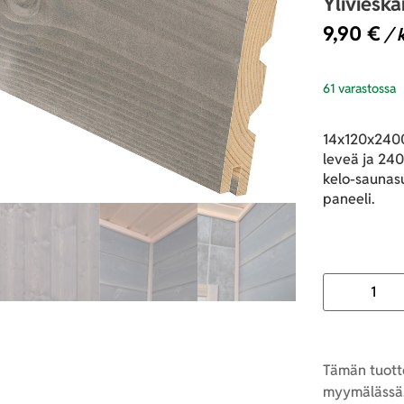
Yliviesk
9,90
€
/ 
61 varastossa
14x120x2400
leveä ja 240
kelo-saunasu
paneeli.
Tämän tuotte
myymälässä.