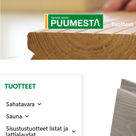
Tuotteet
TUOTTEET
Sahatavara
Sauna
Sisustustuotteet listat ja
lattialaudat