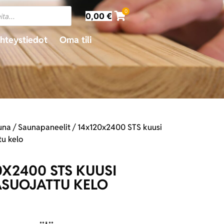
0
0,00
€
hteystiedot
Oma tili
una
/
Saunapaneelit
/ 14x120x2400 STS kuusi
tu kelo
0X2400 STS KUUSI
SUOJATTU KELO