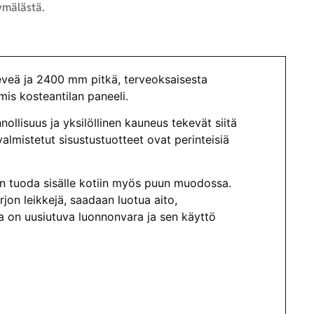
mälästä.
veä ja 2400 mm pitkä, terveoksaisesta
mis kosteantilan paneeli.
ollisuus ja yksilöllinen kauneus tekevät siitä
valmistetut sisustustuotteet ovat perinteisiä
aan tuoda sisälle kotiin myös puun muodossa.
rjon leikkejä, saadaan luotua aito,
a on uusiutuva luonnonvara ja sen käyttö