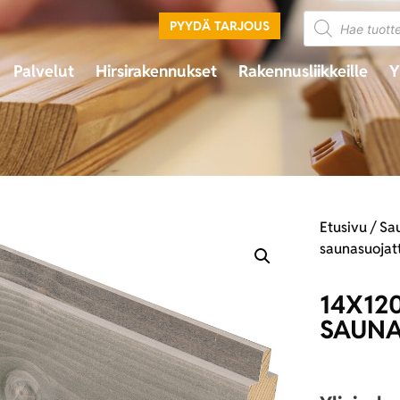
PYYDÄ TARJOUS
Palvelut
Hirsirakennukset
Rakennusliikkeille
Y
Etusivu
/
Sa
saunasuojat
14X12
SAUNA