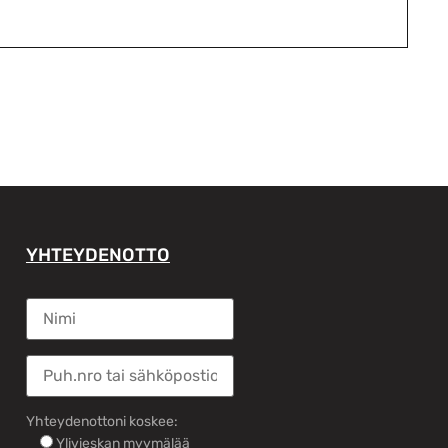
YHTEYDENOTTO
Yhteydenottoni koskee:
Ylivieskan myymälää