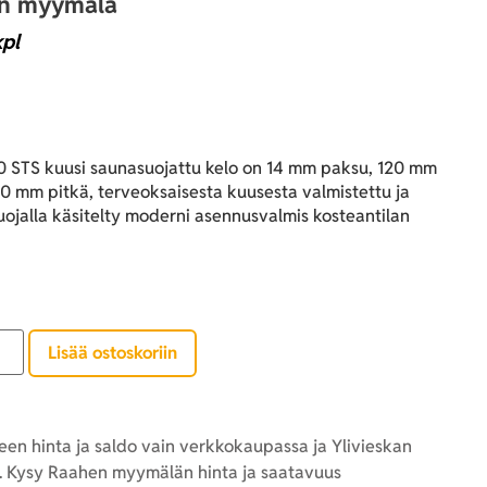
an myymälä
kpl
 STS kuusi saunasuojattu kelo on 14 mm paksu, 120 mm
0 mm pitkä, terveoksaisesta kuusesta valmistettu ja
ojalla käsitelty moderni asennusvalmis kosteantilan
Lisää ostoskoriin
en hinta ja saldo vain verkkokaupassa ja Ylivieskan
 Kysy Raahen myymälän hinta ja saatavuus