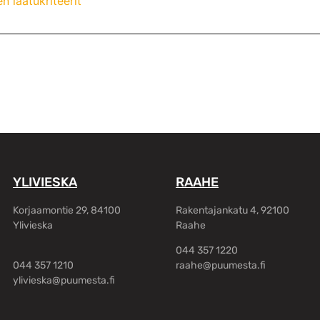
n laatukriteerit
YLIVIESKA
RAAHE
Korjaamontie 29, 84100
Rakentajankatu 4, 92100
Ylivieska
Raahe
044 357 1220
044 357 1210
raahe@puumesta.fi
ylivieska@puumesta.fi