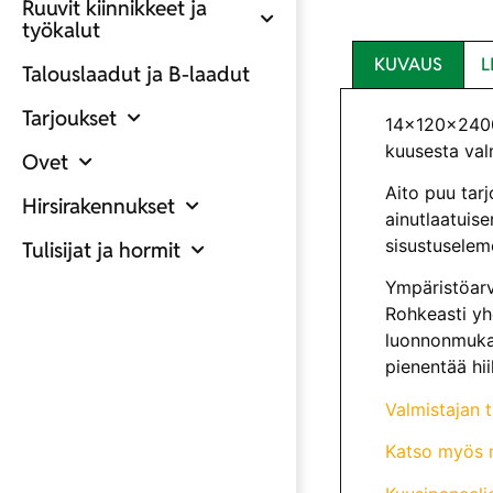
Ruuvit kiinnikkeet ja
työkalut
KUVAUS
L
Talouslaadut ja B-laadut
Tarjoukset
14x120x2400 
kuusesta val
Ovet
Aito puu tarj
Hirsirakennukset
ainutlaatuise
sisustuseleme
Tulisijat ja hormit
Ympäristöarv
Rohkeasti yhd
luonnonmukai
pienentää hii
Valmistajan t
Katso myös 