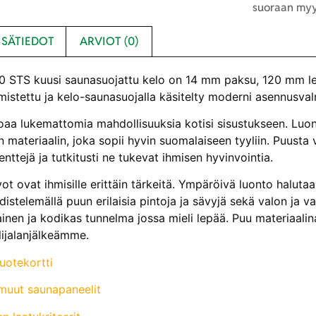
suoraan myy
ISÄTIEDOT
ARVIOT (0)
STS kuusi saunasuojattu kelo on 14 mm paksu, 120 mm le
mistettu ja kelo-saunasuojalla käsitelty moderni asennusval
oaa lukemattomia mahdollisuuksia kotisi sisustukseen. Luonn
n materiaalin, joka sopii hyvin suomalaiseen tyyliin. Puusta 
nttejä ja tutkitusti ne tukevat ihmisen hyvinvointia.
ot ovat ihmisille erittäin tärkeitä. Ympäröivä luonto halut
istelemällä puun erilaisia pintoja ja sävyjä sekä valon ja va
nen ja kodikas tunnelma jossa mieli lepää. Puu materiaalin
lijalanjälkeämme.
uotekortti
muut saunapaneelit