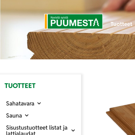
Tuotteet
TUOTTEET
Sahatavara
Sauna
Sisustustuotteet listat ja
lattialaudat