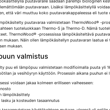
pökäsittelyllä puutavaralle saadaan parempi biologinen kes
lemättömään puutavaraan. Lisäksi lämpökäsittelyllä voida
ten, että väri muuttuu koko puutavarakappaleessa eli tuote o
pökäsitelty puutavaraa valmistetaan ThermoWood® -prosess
ahteen tuoteluokkaan Thermo-S ja Thermo-D. Nämä tuotelu
teet. ThermoWood® -prosessissa lämpökäsiteltävä puutavara
ien mukaan. Näin ollen lämpökäsitellyn puutavaran laatua ei
ksen mukaan.
uun valmistus
ty puu eli lämpöpuu valmistetaan modifioimalla puuta yli 1
ötilan ja vesihöyryn käyttöön. Prosessin aikana puuhun ei l
sessi voidaan jakaa kolmeen erilliseen vaiheeseen:
 nosto
en lämpökäsittely
n lasku ja kosteuden tasaannutus
 tasaannutetaan käyttökohteen mukaan, yleensä yli neljän 