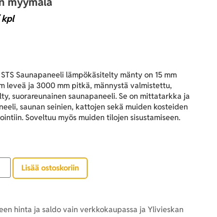
an myymälä
 kpl
STS Saunapaneeli lämpökäsitelty mänty on 15 mm
m leveä ja 3000 mm pitkä, männystä valmistettu,
ty, suorareunainen saunapaneeli. Se on mittatarkka ja
neeli, saunan seinien, kattojen sekä muiden kosteiden
lointiin. Soveltuu myös muiden tilojen sisustamiseen.
Lisää ostoskoriin
en hinta ja saldo vain verkkokaupassa ja Ylivieskan