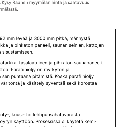
 Kysy Raahen myymälän hinta ja saatavuus
mälästä.
92 mm leveä ja 3000 mm pitkä, männystä
kka ja pihkaton paneeli, saunan seinien, kattojen
n sisustamiseen.
atarkka, tasalaatuinen ja pihkaton saunapaneeli.
oa. Parafiiniöljy on myrkytön ja
 sen puhtaana pitämistä. Koska parafiiniöljy
 väritöntä ja käsittely syventää sekä korostaa
nty-, kuusi- tai lehtipuusahatavarasta
höyryn käyttöön. Prosessissa ei käytetä kemi­