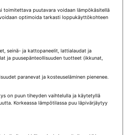
aksi toimitettava puutavara voidaan lämpökäsitellä
e voi­daan optimoida tarkasti loppukäyttökohteen
 seinä- ja kattopaneelit, lattialaudat ja
dat ja puusepänteollisuuden tuotteet (ikkunat,
suudet paranevat ja kosteuseläminen pienenee.
s on puun tiheyden vaihtelulla ja käytetyllä
juutta. Korkeassa lämpötilassa puu läpivärjäytyy