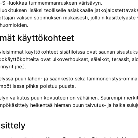
-S -luokkaa tummemmanruskean värisävyn.
luokituksen lisäksi teolliselle asiakkaalle jatkojalostettav
ottajan välisen sopimuksen mukaisesti, jolloin käsittelyast
huomi­oiden.
mmät käyttökohteet
isimmät käyttökohteet sisätiloissa ovat saunan sisus­tukset,
kokäyttökohteita ovat ulkoverhoukset, säleiköt, terassit, ai
nnyrit jne.).
lyssä puun lahon- ja säänkesto sekä lämmöneristys-ominai
mpötilassa pihka poistuu puusta.
lyn vaikutus puun kovuuteen on vähäinen. Suu­rempi merkity
ämpökäsittely heikentää hieman puun taivutus- ja halkaisulu
sittely