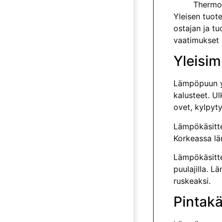
Thermo
Yleisen tuote
ostajan ja tu
vaatimukset 
Yleisi
Lämpöpuun yle
kalusteet. Ul
ovet, kylpyty
Lämpökäsitte
Korkeassa lä
Lämpökäsitte
puulajilla. L
ruskeaksi.
Pintakä