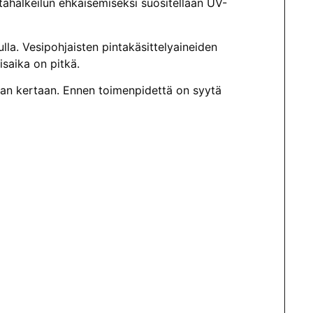
tahalkeilun ehkäisemiseksi suositellaan UV-
lla. Vesipohjaisten pintakäsittelyaineiden
isaika on pitkä.
aan kertaan. Ennen toimenpidettä on syytä