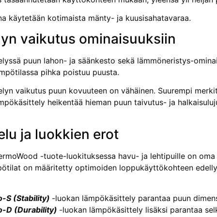
a käytetään kotimaista mänty- ja kuusisahatavaraa.
lyn vaikutus ominaisuuksiin
lyssä puun lahon- ja säänkesto sekä lämmöneristys-ominai
mpötilassa pihka poistuu puusta.
lyn vaikutus puun kovuuteen on vähäinen. Suu­rempi merkity
ämpökäsittely heikentää hieman puun taivutus- ja halkaisulu
elu ja luokkien erot
ermoWood -tuote-luokituksessa havu- ja lehtipuille on oma 
pötilat on määritetty optimoiden loppukäyttökohteen edel
S (Stability)
-luokan lämpökäsittely parantaa puun dimensi
-D (Durability)
-luokan lämpökäsittely lisäksi paran­taa se