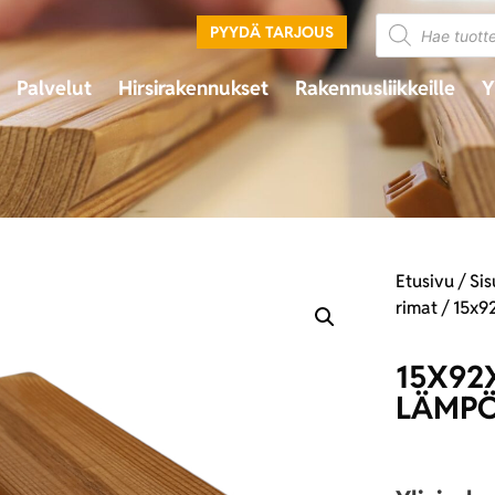
PYYDÄ TARJOUS
Palvelut
Hirsirakennukset
Rakennusliikkeille
Y
Etusivu
/
Sis
rimat
/ 15x9
15X92
LÄMPÖ