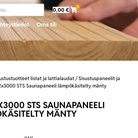
0
0,00
€
hteystiedot
Oma tili
ustustuotteet listat ja lattialaudat
/
Sisustuspaneelit ja
2x3000 STS Saunapaneeli lämpökäsitelty mänty
X3000 STS SAUNAPANEELI
KÄSITELTY MÄNTY