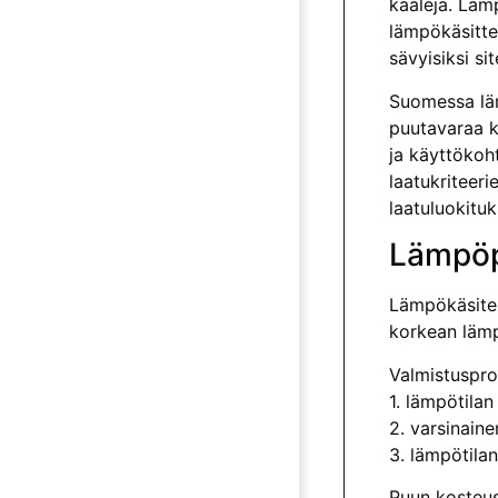
kaaleja. Läm
lämpökäsitte
sävyisiksi si
Suomessa läm
puutavaraa k
ja käyttökoh
laatukriteer
laatuluokitu
Lämpöp
Lämpökäsitel
korkean läm­p
Valmistuspro
1. lämpötilan
2. varsinain
3. lämpötila
Puun kosteus