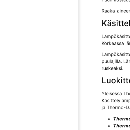
Raaka-aineen
Käsitte
Lämpökäsitte
Korkeassa lä
Lämpökäsitte
puulajilla. L
ruskeaksi.
Luokitt
Yleisessä Th
Käsittelyläm
ja Thermo-D.
Thermo-
Thermo