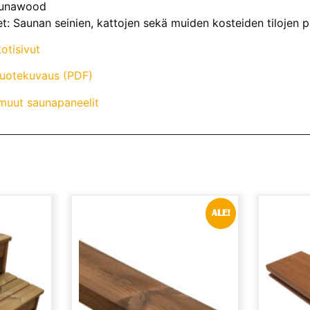
 Lunawood
t: Saunan seinien, kattojen sekä muiden kosteiden tilojen p
otisivut
tuotekuvaus (PDF)
muut saunapaneelit
ALE!