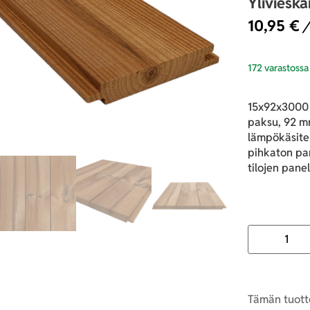
Yliviesk
10,95
€
/
172 varastossa
15x92x3000 
paksu, 92 m
lämpökäsitel
pihkaton pa
tilojen pane
Tämän tuotte