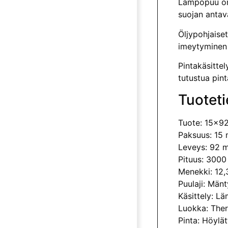
Lämpöpuu on 
suojan antava
Öljypohjaiset
imeytyminen 
Pintakäsitte
tutustua pin
Tuoteti
Tuote: 15x9
Paksuus: 15
Leveys: 92 
Pituus: 300
Menekki: 12
Puulaji: Mänt
Käsittely: L
Luokka: The
Pinta: Höylätt