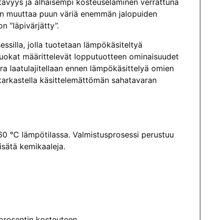
tävyys ja alhaisempi kosteuseläminen verrattuna
an muuttaa puun väriä enemmän jalopuiden
n ”läpivärjätty”.
illa, jolla tuotetaan lämpökäsiteltyä
okat määrittele­vät lopputuotteen ominaisuudet
 laatulajitellaan ennen lämpökäsittelyä omien
 tarkastella käsittelemättömän sahatava­ran
60 °C lämpötilassa. Valmistusprosessi perustuu
isätä kemikaaleja.
prosentin kosteuteen.