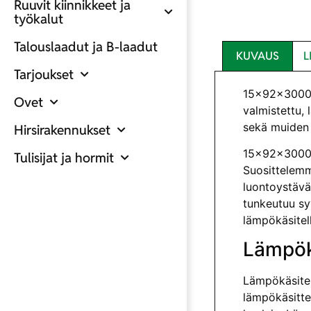
Ruuvit kiinnikkeet ja
työkalut
Talouslaadut ja B-laadut
KUVAUS
L
Tarjoukset
15x92x3000 
Ovet
valmistettu, 
sekä muiden 
Hirsirakennukset
15x92x3000 
Tulisijat ja hormit
Suosittelemm
luontoystävä
tunkeutuu syv
lämpökäsitel
Lämpök
Lämpökäsitel
lämpökäsitte