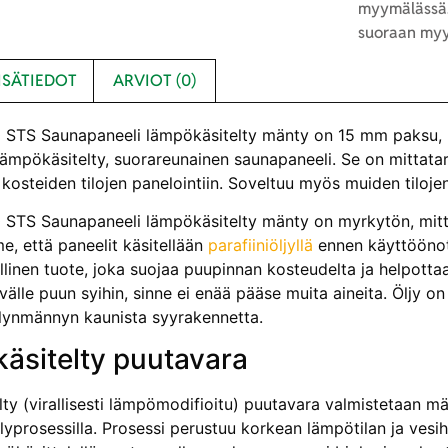
myymälässä.
suoraan myy
ISÄTIEDOT
ARVIOT (0)
STS Saunapaneeli lämpökäsitelty mänty on 15 mm paksu, 
lämpökäsitelty, suorareunainen saunapaneeli. Se on mittatar
kosteiden tilojen panelointiin. Soveltuu myös muiden tiloje
STS Saunapaneeli lämpökäsitelty mänty
on myrkytön, mitt
e, että paneelit käsitellään
parafiiniöljyllä
ennen käyttöönott
llinen tuote, joka suojaa puupinnan kosteudelta ja helpottaa
älle puun syihin, sinne ei enää pääse muita aineita. Öljy on
lynmännyn kaunista syyrakennetta.
äsitelty puutavara
ty (virallisesti lämpömodifioitu) puutavara valmistetaan mä
lyprosessilla. Prosessi perustuu kor­kean lämpötilan ja vesi