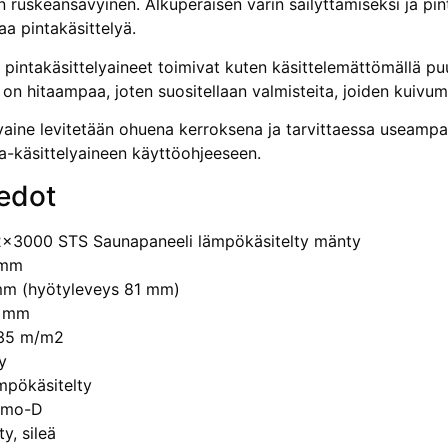
ruskeansävyinen. Alkuperäisen värin säilyttämisek­si ja pin
a pintakäsittelyä.
 pintakäsittelyaineet toimivat kuten käsittelemättömällä puu
on hitaampaa, joten suositellaan valmisteita, joiden kuivum
lyaine levitetään ohuena kerroksena ja tarvittaessa useamp
ta-käsittelyaineen käyttöohjeeseen.
edot
2x3000 STS Saunapaneeli lämpökäsitelty mänty
 mm
mm (hyötyleveys 81 mm)
0 mm
,35 m/m2
y
ämpökäsitelty
rmo-D
y, sileä