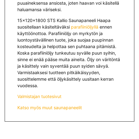
puuaineksensa ansiosta, joten haavan voi käsitellä
haluamansa väriseksi.
15x120x1800 STS Kallio Saunapaneeli Haapa
suositellaan käsiteltäväksi
parafiiniöljyllä
ennen
käyttöönottoa. Parafiiniöljy on myrkytön ja
luontoystävällinen tuote, joka suojaa puupinnan
kosteudelta ja helpottaa sen puhtaana pitämistä.
Koska parafiiniöljy tunkeutuu syvälle puun syihin,
sinne ei enää pääse muita aineita. Öljy on väritöntä
ja käsittely vain syventää puun syiden sävyä.
Varmistaaksesi tuotteen pitkäikäisyyden,
suosittelemme että öljykäsittely uusitaan kerran
vuodessa.
Valmistajan tuotesivut
Katso myös muut saunapaneelit