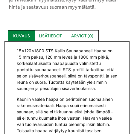
hinta ja saatavuus suoraan myymälästä.
KUVAUS
LISÄTIEDOT
ARVIOT (0)
15x120x1800 STS Kallio Saunapaneeli Haapa on
15 mm paksu, 120 mm leveä ja 1800 mm pitkä,
korkealaatuisesta haapapuusta valmistettu
pontattu saunapaneeli. STS-profiili tarkoittaa, että
se on sisäverhouspaneeli, siinä on täyspontti, ja sen
reuna on suora. Tuotetta käytetään yleisimmin
saunojen ja pesutilojen sisäverhouksissa.
Kauniin vaalea haapa on perinteinen suomalainen
rakennusmateriaali. Haapa sopii erinomaisesti
saunaan, sillä se ei tikkuunnu eikä johda lämpöä –
eli ei tunnu kuumalta ihoa vasten. Haavan vaalea
väri tuo avaruuden tuntua pienempiinkin tiloihin.
Toisaalta haapa värjäytyy kauniisti tasaisen