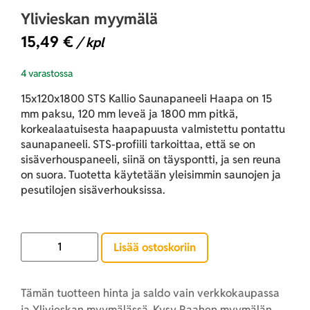
Ylivieskan myymälä
15,49
€
/ kpl
4 varastossa
15x120x1800 STS Kallio Saunapaneeli Haapa on 15
mm paksu, 120 mm leveä ja 1800 mm pitkä,
korkealaatuisesta haapapuusta valmistettu pontattu
saunapaneeli. STS-profiili tarkoittaa, että se on
sisäverhouspaneeli, siinä on täyspontti, ja sen reuna
on suora. Tuotetta käytetään yleisimmin saunojen ja
pesutilojen sisäverhouksissa.
Lisää ostoskoriin
Tämän tuotteen hinta ja saldo vain verkkokaupassa
ja Ylivieskan myymälässä. Kysy Raahen myymälän