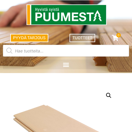
0
PYYDÄ TARJOUS
TUOTTEET