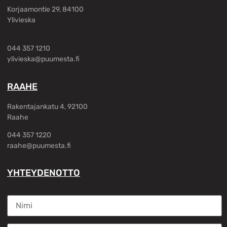
Korjaamontie 29, 84100
Ylivieska
044 357 1210
ylivieska@puumesta.fi
RAAHE
Rakentajankatu 4, 92100
Raahe
044 357 1220
raahe@puumesta.fi
YHTEYDENOTTO