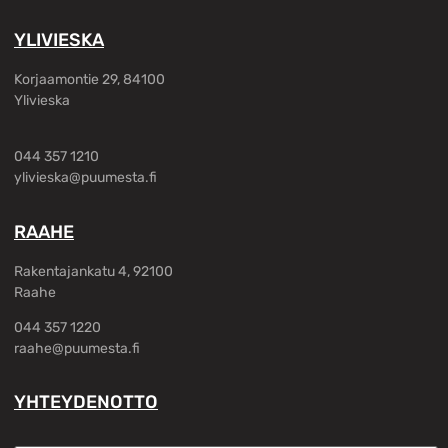
YLIVIESKA
Korjaamontie 29, 84100
Ylivieska
044 357 1210
ylivieska@puumesta.fi
RAAHE
Rakentajankatu 4, 92100
Raahe
044 357 1220
raahe@puumesta.fi
YHTEYDENOTTO