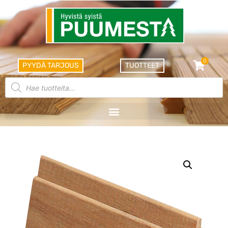
0
PYYDÄ TARJOUS
TUOTTEET