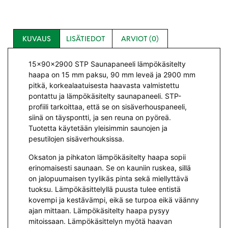
KUVAUS
LISÄTIEDOT
ARVIOT (0)
15x90x2900 STP Saunapaneeli lämpökäsitelty
haapa on 15 mm paksu, 90 mm leveä ja 2900 mm
pitkä, korkealaatuisesta haavasta valmistettu
pontattu ja lämpökäsitelty saunapaneeli. STP-
profiili tarkoittaa, että se on sisäverhouspaneeli,
siinä on täyspontti, ja sen reuna on pyöreä.
Tuotetta käytetään yleisimmin saunojen ja
pesutilojen sisäverhouksissa.
Oksaton ja pihkaton lämpökäsitelty haapa sopii
erinomaisesti saunaan. Se on kauniin ruskea, sillä
on jalopuumaisen tyylikäs pinta sekä miellyttävä
tuoksu. Lämpökäsittelyllä puusta tulee entistä
kovempi ja kestävämpi, eikä se turpoa eikä väänny
ajan mittaan. Lämpökäsitelty haapa pysyy
mitoissaan. Lämpökäsittelyn myötä haavan