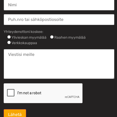
Yhteydenottoni koskee:
Ylivieskan myymälää
Raahen myymälää
Verkkokauppaa