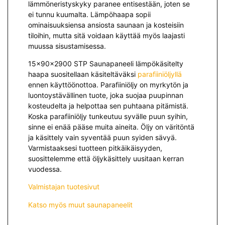
lämmöneristyskyky paranee entisestään, joten se
ei tunnu kuumalta. Lämpöhaapa sopii
ominaisuuksiensa ansiosta saunaan ja kosteisiin
tiloihin, mutta sitä voidaan käyttää myös laajasti
muussa sisustamisessa.
15x90x2900 STP Saunapaneeli lämpökäsitelty
haapa suositellaan käsiteltäväksi
parafiiniöljyllä
ennen käyttöönottoa. Parafiiniöljy on myrkytön ja
luontoystävällinen tuote, joka suojaa puupinnan
kosteudelta ja helpottaa sen puhtaana pitämistä.
Koska parafiiniöljy tunkeutuu syvälle puun syihin,
sinne ei enää pääse muita aineita. Öljy on väritöntä
ja käsittely vain syventää puun syiden sävyä.
Varmistaaksesi tuotteen pitkäikäisyyden,
suosittelemme että öljykäsittely uusitaan kerran
vuodessa.
Valmistajan tuotesivut
Katso myös muut saunapaneelit