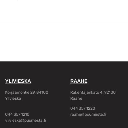
YLIVIESKA
RAAHE
Korjaamontie 29, 84100
Rakentajankatu 4, 92100
Ylivieska
Raahe
044 357 1220
044 357 1210
raahe@puumesta.fi
ylivieska@puumesta.fi