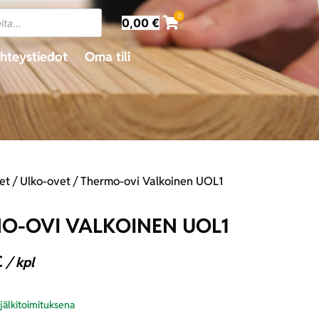
0
0,00
€
hteystiedot
Oma tili
et
/
Ulko-ovet
/ Thermo-ovi Valkoinen UOL1
O-OVI VALKOINEN UOL1
€
/ kpl