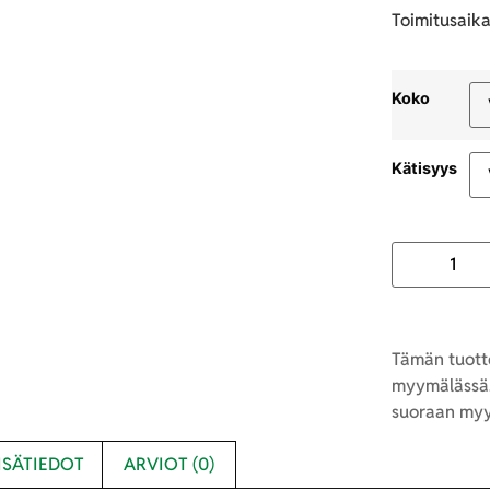
Toimitusaika
Koko
Kätisyys
Tämän tuotte
myymälässä.
suoraan myy
ISÄTIEDOT
ARVIOT (0)