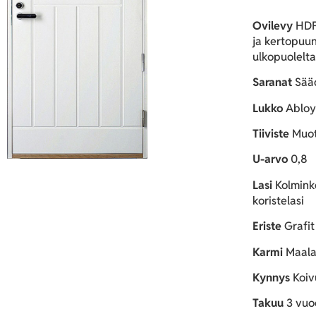
Ovilevy
HDF-
ja kertopuu
ulkopuolelta,
Saranat
Sääd
Lukko
Abloy
Tiiviste
Muoto
U-arvo
0,8
Lasi
Kolminke
koristelasi
Eriste
Grafit 
Karmi
Maala
Kynnys
Koivu
Takuu
3 vuo