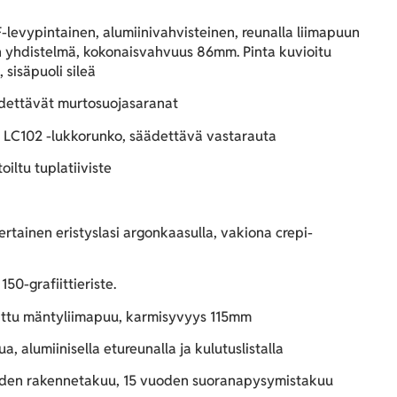
levypintainen, alumiinivahvisteinen, reunalla liimapuun
n yhdistelmä, kokonaisvahvuus 86mm. Pinta kuvioitu
 sisäpuoli sileä
ettävät murtosuojasaranat
 LC102 -lukkorunko, säädettävä vastarauta
iltu tuplatiiviste
rtainen eristyslasi argonkaasulla, vakiona crepi-
150-grafiittieriste.
ttu mäntyliimapuu, karmisyvyys 115mm
a, alumiinisella etureunalla ja kulutuslistalla
den rakennetakuu, 15 vuoden suoranapysymistakuu