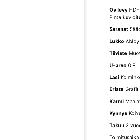
Ovilevy
HDF-l
Pinta kuvioit
Saranat
Sääd
Lukko
Abloy 
Tiiviste
Muoto
U-arvo
0,8
Lasi
Kolminke
Eriste
Grafit 
Karmi
Maalat
Kynnys
Koivu
Takuu
3 vuo
Toimitusaika 