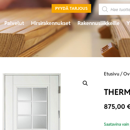
PYYDÄ TARJOUS
Palvelut
Hirsirakennukset
Rakennusliikkeille
Y
Etusivu
/
Ov
THERM
875,00