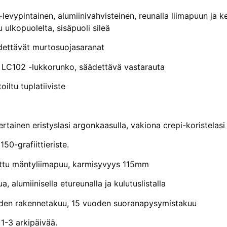
evypintainen, alumiinivahvisteinen, reunalla liimapuun ja
u ulkopuolelta, sisäpuoli sileä
ettävät murtosuojasaranat
LC102 -lukkorunko, säädettävä vastarauta
iltu tuplatiiviste
rtainen eristyslasi argonkaasulla, vakiona crepi-koristelasi
150-grafiittieriste.
tu mäntyliimapuu, karmisyvyys 115mm
a, alumiinisella etureunalla ja kulutuslistalla
den rakennetakuu, 15 vuoden suoranapysymistakuu
1-3 arkipäivää.