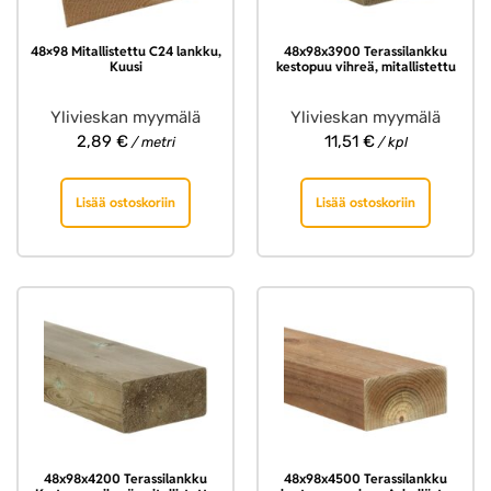
48×98 Mitallistettu C24 lankku,
48x98x3900 Terassilankku
Kuusi
kestopuu vihreä, mitallistettu
Ylivieskan myymälä
Ylivieskan myymälä
2,89
€
11,51
€
/ metri
/ kpl
Lisää ostoskoriin
Lisää ostoskoriin
48x98x4200 Terassilankku
48x98x4500 Terassilankku