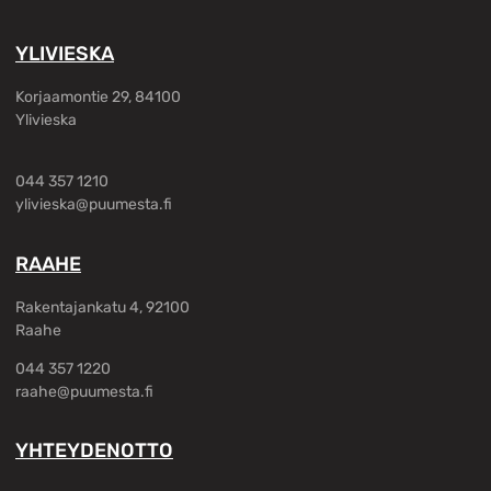
YLIVIESKA
Korjaamontie 29, 84100
Ylivieska
044 357 1210
ylivieska@puumesta.fi
RAAHE
Rakentajankatu 4, 92100
Raahe
044 357 1220
raahe@puumesta.fi
YHTEYDENOTTO