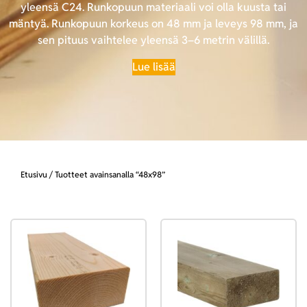
yleensä C24. Runkopuun materiaali voi olla kuusta tai
mäntyä. Runkopuun korkeus on 48 mm ja leveys 98 mm, ja
sen pituus vaihtelee yleensä 3–6 metrin välillä.
Lue lisää
Etusivu
/ Tuotteet avainsanalla “48x98”