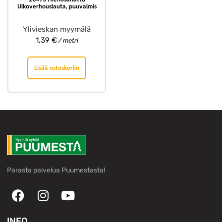
Ulkoverhouslauta, puuvalmis
Ylivieskan myymälä
1,39
€
/ metri
Lisää ostoskoriin
Parasta palvelua Puumestasta!
INFO