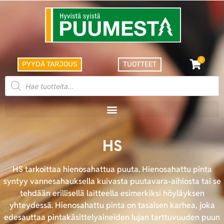
0
PYYDÄ TARJOUS
TUOTTEET
HS
HS tarkoittaa hienosahattua puuta. Hienosahattu pinta
syntyy vannesahauksella kuivasta puutavara-aihiosta tai se
tehdään erillisellä laitteella esimerkiksi höyläyksen
yhteydessä. Hienosahattu pinta on tasaisen karhea, joka
edesauttaa pintakäsittelyaineiden lujan tarttuvuuden puun