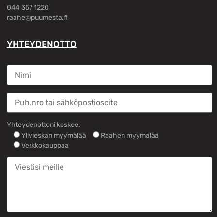
044 357 1220
raahe@puumesta.fi
YHTEYDENOTTO
Yhteydenottoni koskee:
Ylivieskan myymälää
Raahen myymälää
Verkkokauppaa