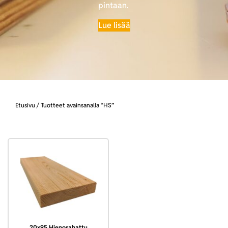
pintaan.
Lue lisää
Etusivu
/ Tuotteet avainsanalla “HS”
20×95 Hienosahattu