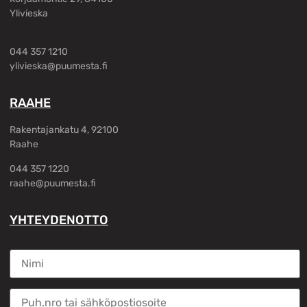
Ylivieska
044 357 1210
ylivieska@puumesta.fi
RAAHE
Rakentajankatu 4, 92100
Raahe
044 357 1220
raahe@puumesta.fi
YHTEYDENOTTO