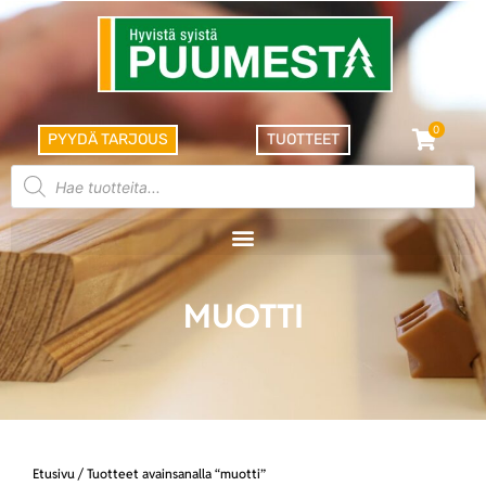
0
PYYDÄ TARJOUS
TUOTTEET
MUOTTI
Etusivu
/ Tuotteet avainsanalla “muotti”