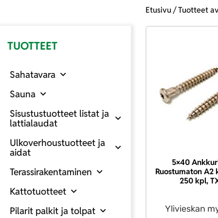
Etusivu
/ Tuotteet a
TUOTTEET
Sahatavara
Sauna
Sisustustuotteet listat ja
lattialaudat
Ulkoverhoustuotteet ja
aidat
5×40 Ankkuri
Terassirakentaminen
Ruostumaton A2 
250 kpl, T
Kattotuotteet
Ylivieskan m
Pilarit palkit ja tolpat