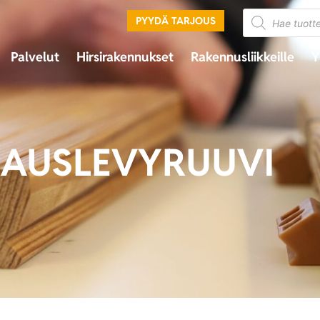
PYYDÄ TARJOUS
Palvelut
Hirsirakennukset
Rakennusliikkeille
Y
AUSLEVYRUUVI