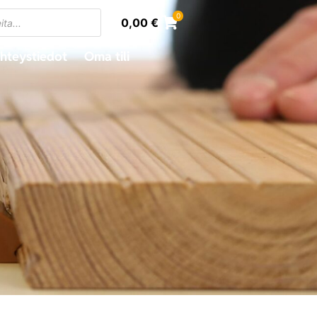
0
0,00
€
hteystiedot
Oma tili