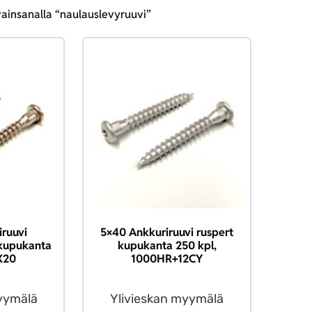
vainsanalla “naulauslevyruuvi”
ruuvi
5×40 Ankkuriruuvi ruspert
kupukanta
kupukanta 250 kpl,
X20
1000HR+12CY
yymälä
Ylivieskan myymälä