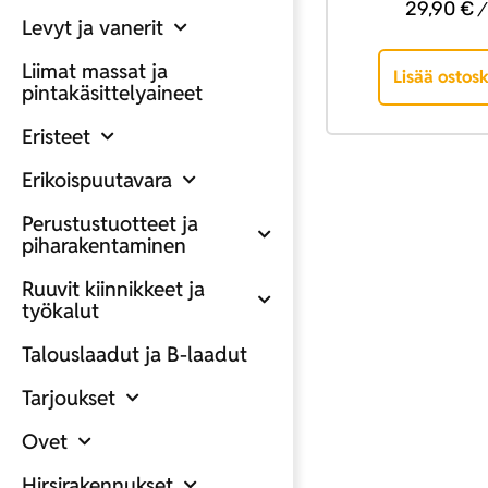
29,90
€
/
Levyt ja vanerit
Liimat massat ja
Lisää ostosk
pintakäsittelyaineet
Eristeet
Erikoispuutavara
Perustustuotteet ja
piharakentaminen
Ruuvit kiinnikkeet ja
työkalut
Talouslaadut ja B-laadut
Tarjoukset
Ovet
Hirsirakennukset