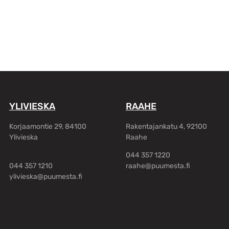
YLIVIESKA
RAAHE
Korjaamontie 29, 84100
Rakentajankatu 4, 92100
Ylivieska
Raahe
044 357 1220
044 357 1210
raahe@puumesta.fi
ylivieska@puumesta.fi