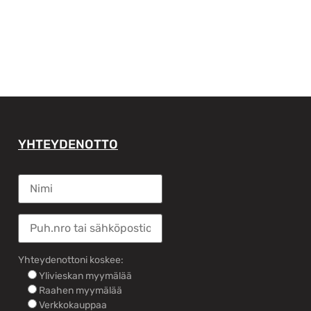
YHTEYDENOTTO
Yhteydenottoni koskee:
Ylivieskan myymälää
Raahen myymälää
Verkkokauppaa