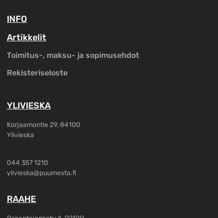
INFO
Artikkelit
Toimitus-, maksu- ja sopimusehdot
Rekisteriseloste
YLIVIESKA
Korjaamontie 29, 84100
Ylivieska
044 357 1210
ylivieska@puumesta.fi
RAAHE