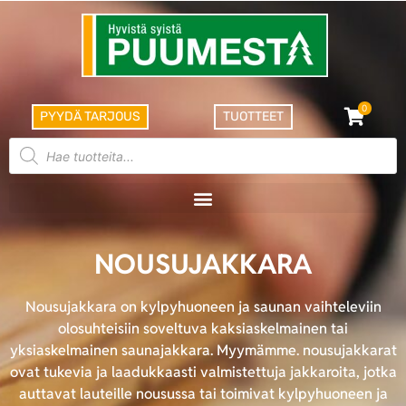
0
PYYDÄ TARJOUS
TUOTTEET
NOUSUJAKKARA
Nousujakkara on kylpyhuoneen ja saunan vaihteleviin
olosuhteisiin soveltuva kaksiaskelmainen tai
yksiaskelmainen saunajakkara. Myymämme. nousujakkarat
ovat tukevia ja laadukkaasti valmistettuja jakkaroita, jotka
auttavat lauteille nousussa tai toimivat kylpyhuoneen ja