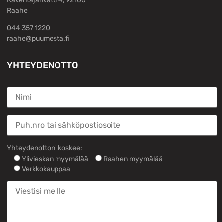
Rakentajankatu 4, 92100
Raahe
044 357 1220
raahe@puumesta.fi
YHTEYDENOTTO
Yhteydenottoni koskee:
Ylivieskan myymälää
Raahen myymälää
Verkkokauppaa