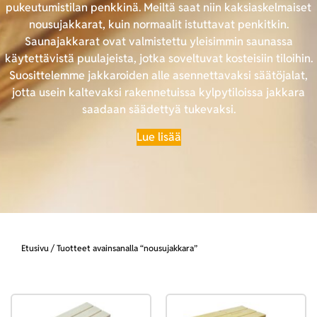
pukeutumistilan penkkinä. Meiltä saat niin kaksiaskelmaiset
nousujakkarat, kuin normaalit istuttavat penkitkin.
Saunajakkarat ovat valmistettu yleisimmin saunassa
käytettävistä puulajeista, jotka soveltuvat kosteisiin tiloihin.
Suosittelemme jakkaroiden alle asennettavaksi säätöjalat,
jotta usein kaltevaksi rakennetuissa kylpytiloissa jakkara
saadaan säädettyä tukevaksi.
Lue lisää
Etusivu
/ Tuotteet avainsanalla “nousujakkara”