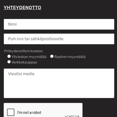
YHTEYDENOTTO
Yhteydenottoni koskee:
Ylivieskan myymälää
Raahen myymälää
Verkkokauppaa