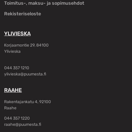
Toimitus-, maksu- ja sopimusehdot
Rekisteriseloste
YLIVIESKA
Korjaamontie 29, 84100
Ylivieska
044 357 1210
ylivieska@puumesta.fi
RAAHE
Rakentajankatu 4, 92100
Raahe
044 357 1220
raahe@puumesta.fi