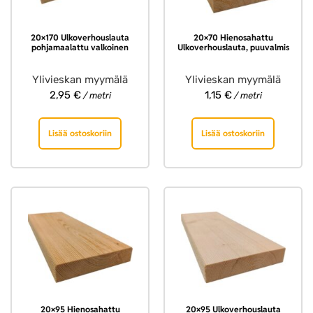
20×170 Ulkoverhouslauta
20×70 Hienosahattu
pohjamaalattu valkoinen
Ulkoverhouslauta, puuvalmis
Ylivieskan myymälä
Ylivieskan myymälä
2,95
€
1,15
€
/ metri
/ metri
Lisää ostoskoriin
Lisää ostoskoriin
20×95 Hienosahattu
20×95 Ulkoverhouslauta