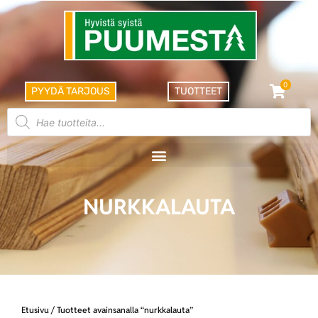
0
PYYDÄ TARJOUS
TUOTTEET
NURKKALAUTA
Etusivu
/ Tuotteet avainsanalla “nurkkalauta”