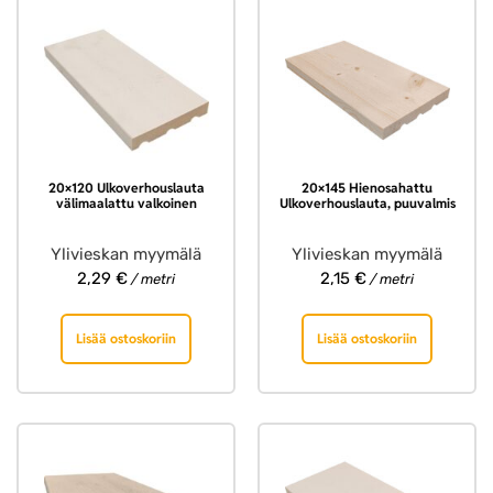
20×120 Ulkoverhouslauta
20×145 Hienosahattu
välimaalattu valkoinen
Ulkoverhouslauta, puuvalmis
Ylivieskan myymälä
Ylivieskan myymälä
2,29
€
2,15
€
/ metri
/ metri
Lisää ostoskoriin
Lisää ostoskoriin