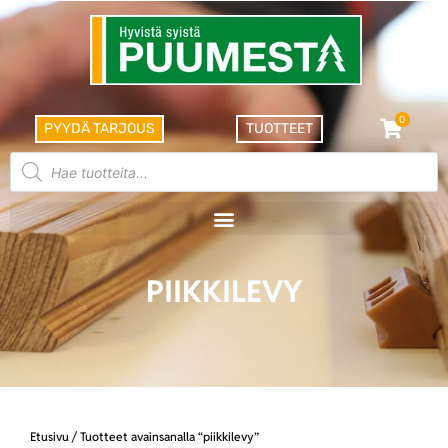
0
PYYDÄ TARJOUS
TUOTTEET
PIIKKILEVY
Etusivu
/ Tuotteet avainsanalla “piikkilevy”