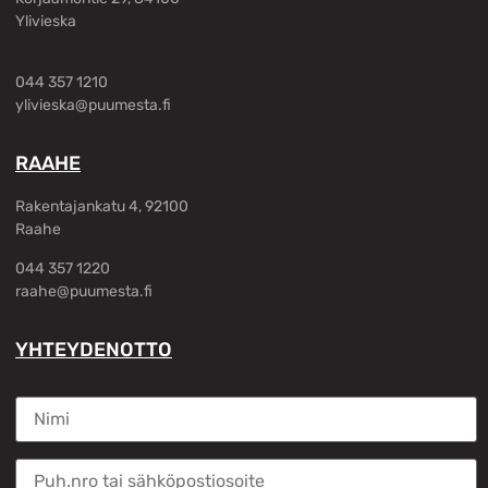
Ylivieska
044 357 1210
ylivieska@puumesta.fi
RAAHE
Rakentajankatu 4, 92100
Raahe
044 357 1220
raahe@puumesta.fi
YHTEYDENOTTO