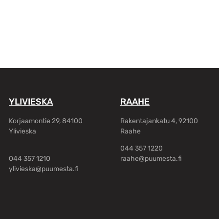
YLIVIESKA
RAAHE
Korjaamontie 29, 84100
Rakentajankatu 4, 92100
Ylivieska
Raahe
044 357 1220
044 357 1210
raahe@puumesta.fi
ylivieska@puumesta.fi