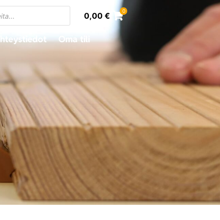
0
0,00
€
hteystiedot
Oma tili