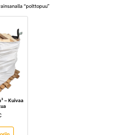
vainsanalla “polttopuu”
m³ – Kuivaa
kua
€
oriin