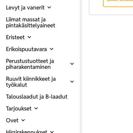
Levyt ja vanerit
Liimat massat ja
pintakäsittelyaineet
Eristeet
Erikoispuutavara
Perustustuotteet ja
piharakentaminen
Ruuvit kiinnikkeet ja
työkalut
Talouslaadut ja B-laadut
Tarjoukset
Ovet
Hirsirakennukset