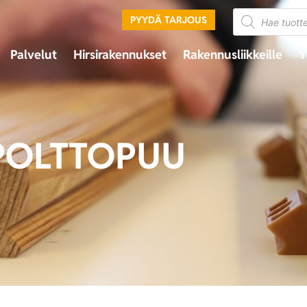
PYYDÄ TARJOUS
Palvelut
Hirsirakennukset
Rakennusliikkeille
Y
POLTTOPUU