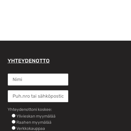
YHTEYDENOTTO
Yhteydenottoni koskee:
Ylivieskan myymälää
Raahen myymälää
Verkkokauppaa