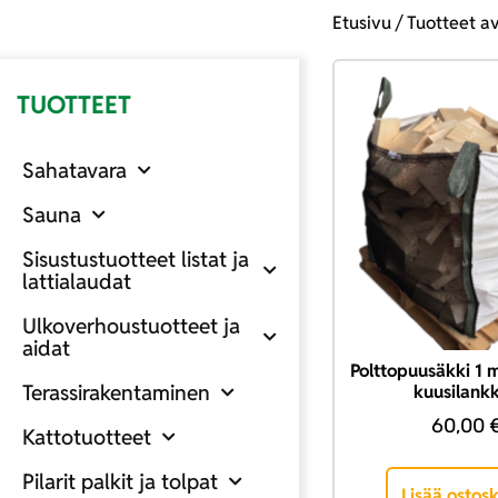
Etusivu
/ Tuotteet a
TUOTTEET
Sahatavara
Sauna
Sisustustuotteet listat ja
lattialaudat
Ulkoverhoustuotteet ja
aidat
Polttopuusäkki 1 
Terassirakentaminen
kuusilank
60,00
Kattotuotteet
Pilarit palkit ja tolpat
Lisää ostosk