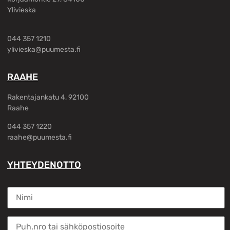
Ylivieska
044 357 1210
ylivieska@puumesta.fi
RAAHE
Rakentajankatu 4, 92100
Raahe
044 357 1220
raahe@puumesta.fi
YHTEYDENOTTO