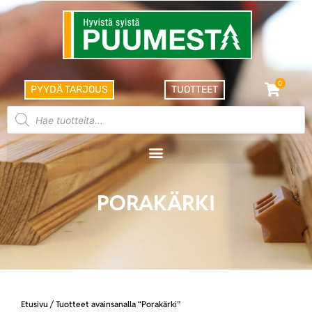
0
PYYDÄ TARJOUS
TUOTTEET
PORAKÄRKI
Etusivu
/ Tuotteet avainsanalla “Porakärki”