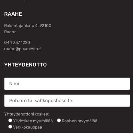
RAAHE
Rakentajankatu 4, 92100
Raahe
044 357 1220
raahe@puumesta.fi
YHTEYDENOTTO
Yhteydenottoni koskee:
Ylivieskan myymälää
Raahen myymälää
Verkkokauppaa