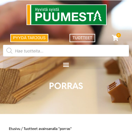
0
PYYDÄ TARJOUS
TUOTTEET
PORRAS
Etusivu
/ Tuotteet avainsanalla “porras”