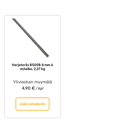
Harjateräs B500B 8 mm 6
m/salko, 2,37 kg
Ylivieskan myymälä
4,90
€
/ kpl
Lisää ostoskoriin