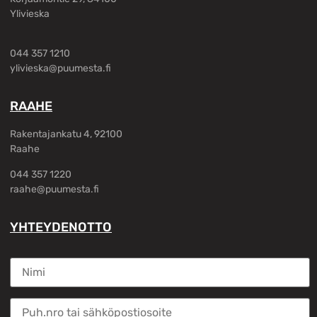
Ylivieska
044 357 1210
ylivieska@puumesta.fi
RAAHE
Rakentajankatu 4, 92100
Raahe
044 357 1220
raahe@puumesta.fi
YHTEYDENOTTO