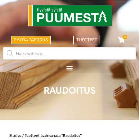
0
PYYDÄ TARJOUS
TUOTTEET
RAUDOITUS
Etusivu
/ Tuotteet avainsanalla “Raudoitus”