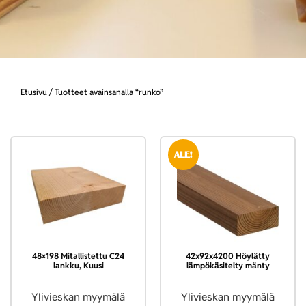
Etusivu
/ Tuotteet avainsanalla “runko”
ALE!
48×198 Mitallistettu C24
42x92x4200 Höylätty
lankku, Kuusi
lämpökäsitelty mänty
Ylivieskan myymälä
Ylivieskan myymälä