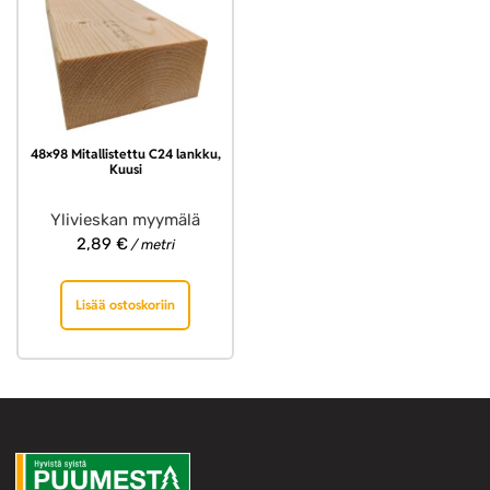
48×98 Mitallistettu C24 lankku,
Kuusi
Ylivieskan myymälä
2,89
€
/ metri
Lisää ostoskoriin