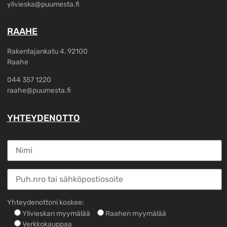
ylivieska@puumesta.fi
RAAHE
Rakentajankatu 4, 92100
Raahe
044 357 1220
raahe@puumesta.fi
YHTEYDENOTTO
Yhteydenottoni koskee:
Ylivieskan myymälää
Raahen myymälää
Verkkokauppaa