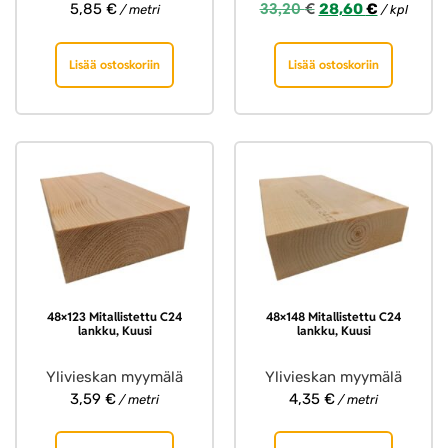
33,20
€
5,85
€
28,60
€
/ metri
/ kpl
Lisää ostoskoriin
Lisää ostoskoriin
48×123 Mitallistettu C24
48×148 Mitallistettu C24
lankku, Kuusi
lankku, Kuusi
Ylivieskan myymälä
Ylivieskan myymälä
3,59
€
4,35
€
/ metri
/ metri