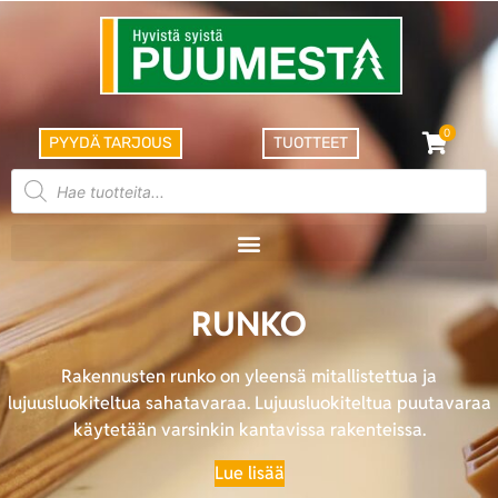
0
PYYDÄ TARJOUS
TUOTTEET
RUNKO
Rakennusten runko on yleensä mitallistettua ja
lujuusluokiteltua sahatavaraa. Lujuusluokiteltua puutavaraa
käytetään varsinkin kantavissa rakenteissa.
Lue lisää