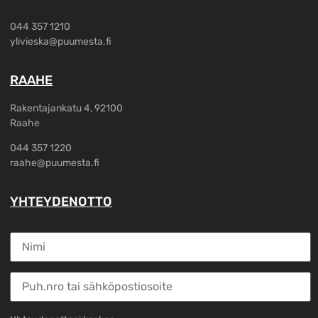
044 357 1210
ylivieska@puumesta.fi
RAAHE
Rakentajankatu 4, 92100
Raahe
044 357 1220
raahe@puumesta.fi
YHTEYDENOTTO