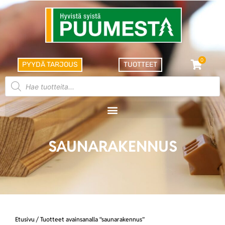
0
PYYDÄ TARJOUS
TUOTTEET
SAUNARAKENNUS
Etusivu
/ Tuotteet avainsanalla “saunarakennus”